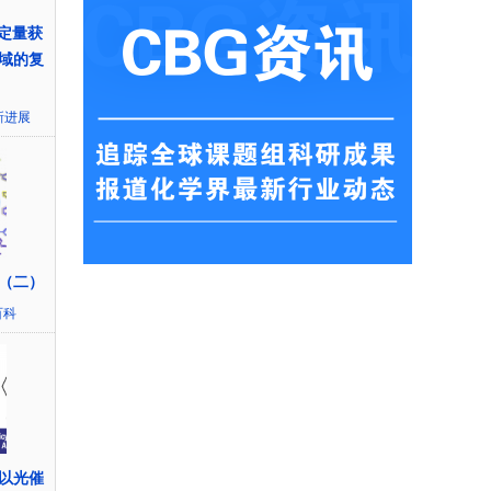
I-定量获
域的复
新进展
反应（二）
百科
. 以光催