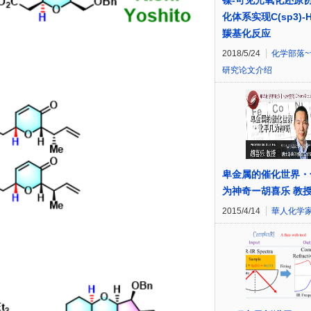
镍-可见光氧化还原
化体系实现C(sp3)-
羰基化反应
2018/5/24
化学部落~
研究论文介绍
卑金属的催化世界・
为神奇ー胡喜乐 教
2015/4/14
華人化学