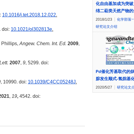
化自由基加成为突破
绵二萜类天然产物的
i:
10.1016/j.tet.2018.12.022
.
2018/1/23
化学部落~
研究论文介绍
. doi:
10.1021/ol302813e
.
 Phillips,
Angew. Chem. Int. Ed.
2009
,
Lett.
2007
,
9
, 5299. doi:
Pd催化芳基取代的
腙发生顺式-氢烷基
0
, 10990. doi:
10.1039/C4CC05248J
.
2020/5/27
研究论文
2021
,
19
,
4542.
doi: