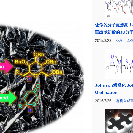
让你的分子更漂亮！
画出梦幻般的3D分
2015/3/28
化学工具
Johnson烯烃化 Jo
Olefination
2016/7/26
有机合成