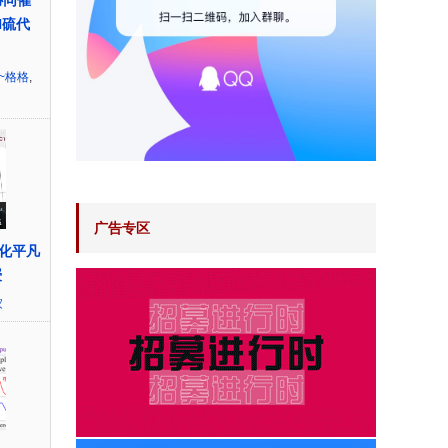
协同催
H硫代
~格格
,
广告专区
化平凡
授
家