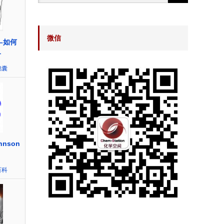
微信
–如何
子
锦囊
hnson
百科