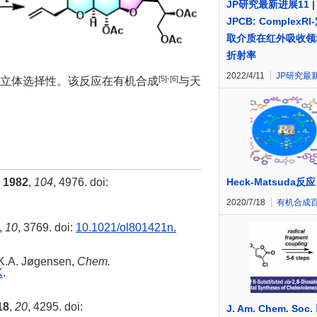
JP研究最新进展11 |
JPCB: ComplexR
取介质在红外吸收领
折射率
2022/4/11
JP研究最
[5]-[6]
性与立体选择性。该反应在有机合成
与天
.
1982
,
104
, 4976. doi:
Heck-Matsuda
2020/7/18
有机合成
,
10
, 3769. doi:
10.1021/ol801421n
.
 K.A. Jøgensen,
Chem.
K
.
18
,
20
, 4295. doi:
J. Am. Chem. Soc