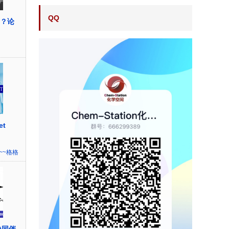
QQ
后的？论
et
~~格格