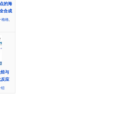
点的海
全合成
~格格
,
炔烃与
化反应
介绍