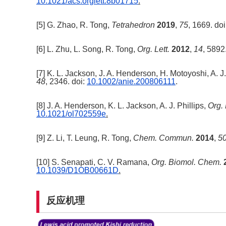
10.1021/acs.orglett.8b01715
.
[5] G. Zhao, R. Tong,
Tetrahedron
2019
,
75
, 1669. do
[6] L. Zhu, L. Song, R. Tong,
Org. Lett.
2012
,
14
, 5892
[7] K. L. Jackson, J. A. Henderson, H. Motoyoshi, A. J.
48
, 2346. doi:
10.1002/anie.200806111
.
[8] J. A. Henderson, K. L. Jackson, A. J. Phillips,
Org. 
10.1021/ol702559e
.
[9] Z. Li, T. Leung, R. Tong,
Chem. Commun.
2014
,
5
[10] S. Senapati, C. V. Ramana,
Org. Biomol. Chem.
10.1039/D1OB00661D
.
反应机理