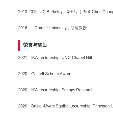
2013-2016 UC Berkeley., 博士后（ Prof. Chris Cha
2016-
Cornell University，助理教授
荣誉与奖励
2021 IKA Lectureship, UNC-Chapel Hill
2020 Cottrell Scholar Award
2020 IKA Lectureship, Scripps Research
2020 Bristol-Myers Squibb Lectureship, Princeton U