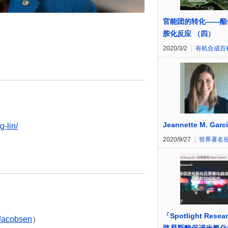
官能团的转化——酯
胺化反应 （四）
2020/3/2
有机合成百
Jeannette M. Garc
-lin/
2020/9/27
世界著名
「Spotlight Resea
acobsen
）