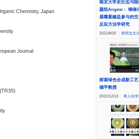
南京大学史壮志与陆
题组Angew： 铜
Organic Chemistry, Japan
基噻蒽鎓盐参与的交
反应方法学研究
ersity
2021/8/25
研究论文
ropean Journal
探索绿色合成新工艺
德平教授
 (TR35)
2022/12/13
華人化学
ity