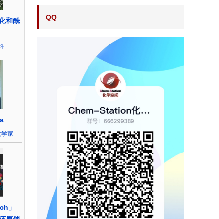
QQ
化和酰
科
ia
化学家
rch」