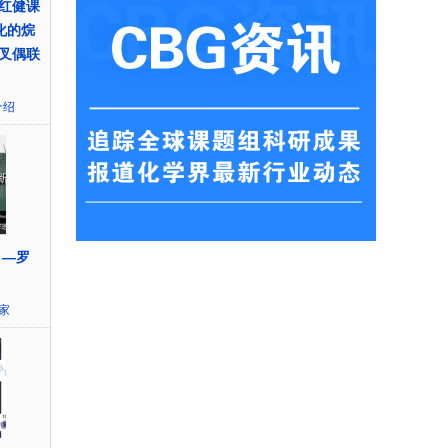
红健课
催化的烷
叉偶联
介绍
 —罗
家