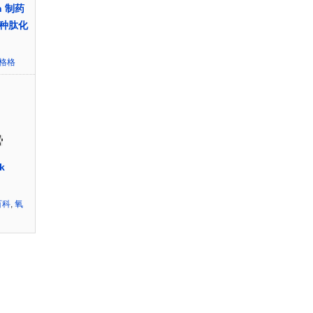
ch 制药
种肽化
~格格
k
百科
,
氧