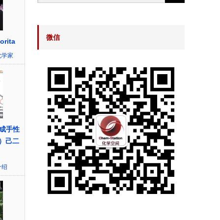
微信
rita
化学家
成手性
基）己二
介绍