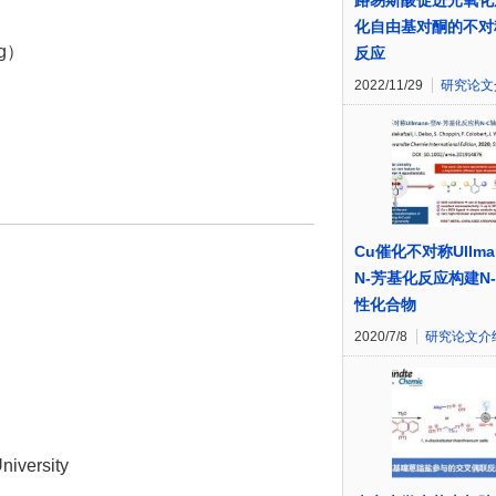
路易斯酸促进光氧化
化自由基对酮的不对
ng）
反应
2022/11/29
研究论文
Cu催化不对称Ullma
N-芳基化反应构建N
性化合物
2020/7/8
研究论文介
niversity