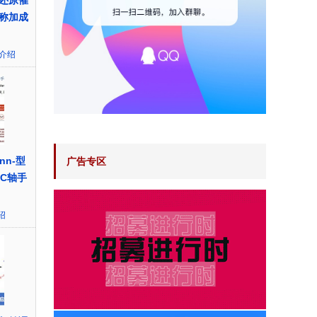
还原催
称加成
介绍
nn-型
广告专区
-C轴手
绍