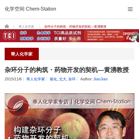
化学空间 Chem-Station
Home
華人化学家
杂环分子的构筑・药物开发的契机—黄湧教授
華人化学家
杂环分子的构筑・药物开发的契机—黄湧教授
2015/11/6
華人化学家
催化
,
北大
,
杂环
Author:
JiaoJiao