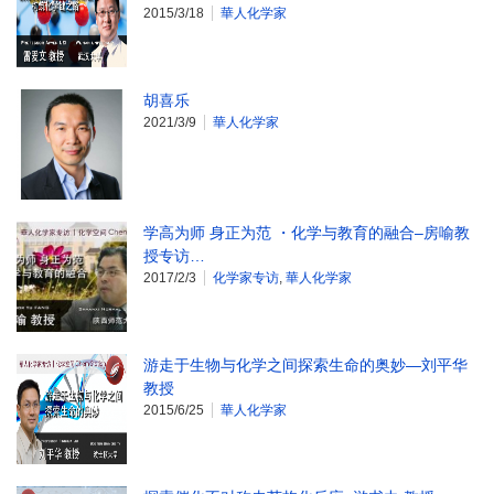
2015/3/18
華人化学家
胡喜乐
2021/3/9
華人化学家
学高为师 身正为范 ・化学与教育的融合–房喻教
授专访…
2017/2/3
化学家专访
,
華人化学家
游走于生物与化学之间探索生命的奥妙—刘平华
教授
2015/6/25
華人化学家