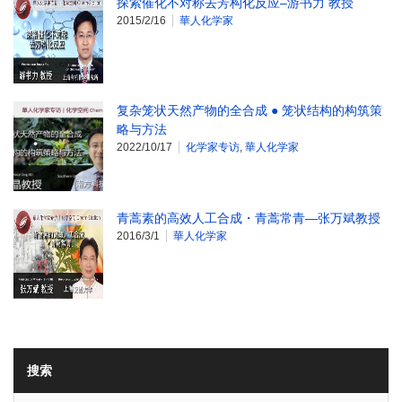
探索催化不对称去芳构化反应–游书力 教授
2015/2/16
華人化学家
复杂笼状天然产物的全合成 ● 笼状结构的构筑策
略与方法
2022/10/17
化学家专访
,
華人化学家
青蒿素的高效人工合成・青蒿常青—张万斌教授
2016/3/1
華人化学家
搜索