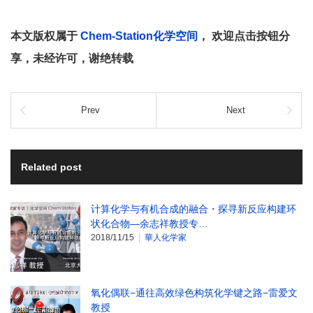
本文版权属于
Chem-Station化学空间
， 欢迎点击按钮分
享，未经许可，谢绝转载
Prev
Next
Related post
计算化学与有机合成的融合・探寻新反应构建环
状化合物—余志祥教授专…
2018/11/15
華人化学家
氧化偶联−通往高效绿色构筑化学键之路−雷爱文
教授