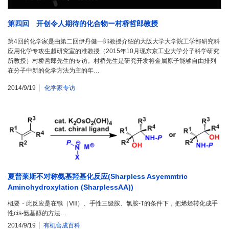
第四回 开创令人期待的化合物ー村桥哲郎教授
第4回的化学家是由第二回伊丹健一郎教授介绍的大阪大学大学院工学部研究科
应用化学专攻生越研究室的准教授（2015年10月现东京工业大学分子科学研究
所教授）村桥哲郎先生的专访。村桥先生是研究开发将金属原子能够自由排列
在分子中新的化学方法为主的年…
2014/9/19
化学家专访
夏普莱斯不对称氨基羟基化反应(Sharpless Asyemmtric
Aminohydroxylation (SharplessAA))
概要・此反应是在锇（Ⅷ）、手性三级胺、氯胺-T的条件下，把烯烃转化成手
性cis-氨基醇的方法…
2014/9/19
有机合成百科