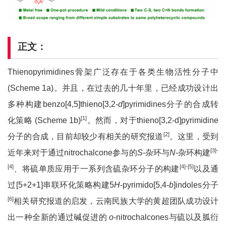
正文：
Thienopyrimidines骨架广泛存在于各类生物活性分子中
(Scheme 1a)。并且，在过去的几十年里，已经成功设计出
多种构建benzo[4,5]thieno[3,2-
d
]pyrimidines分子的合成转
[1]
化策略 (Scheme 1b)
。然而，对于thieno[3,2-d]pyrimidine
[2]
分子的合成，目前却较少有相关的研究报道
。这里，受到
[3]-
近年来对于通过nitrochalcone参与的
S
-杂环与
N
-杂环构建
[4]
[4]-[5]
、将硫单质应用于一系列含硫杂环分子的构建
以及通
过[5+2+1]串联环化策略构建5
H
-pyrimido[5,4-
b
]indoles分子
[6]
相关研究报道的启发，云南民族大学的黄超团队成功设计
出一种全新的通过碱促进的
o
-nitrochalcones与硫以及胍衍