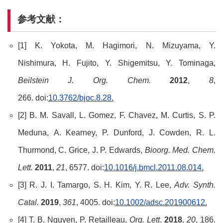
参考文献：
[1] K. Yokota, M. Hagimori, N. Mizuyama, Y.
Nishimura, H. Fujito, Y. Shigemitsu, Y. Tominaga,
Beilstein J. Org. Chem.
2012
,
8
,
266. doi:
10.3762/bjoc.8.28
.
[2] B. M. Savall, L. Gomez, F. Chavez, M. Curtis, S. P.
Meduna, A. Kearney, P. Dunford, J. Cowden, R. L.
Thurmond, C. Grice, J. P. Edwards,
Bioorg. Med. Chem.
Lett.
2011
,
21
, 6577. doi:
10.1016/j.bmcl.2011.08.014
.
[3] R. J. I. Tamargo, S. H. Kim, Y. R. Lee,
Adv. Synth.
Catal.
2019
,
361
, 4005. doi:
10.1002/adsc.201900612
.
[4] T. B. Nguyen, P. Retailleau,
Org. Lett
.
2018
,
20
, 186.