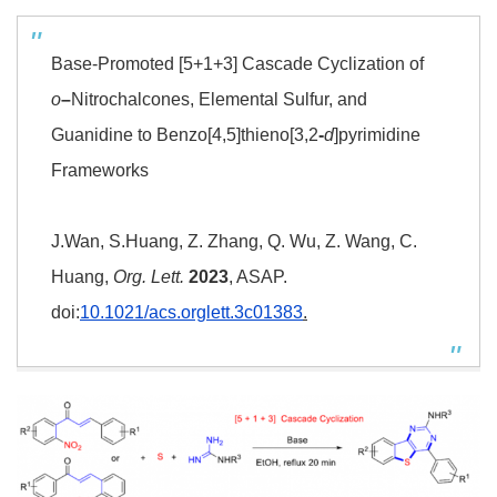
Base-Promoted [5+1+3] Cascade Cyclization of
o
–
Nitrochalcones, Elemental Sulfur, and
Guanidine to Benzo[4,5]thieno[3,2
‑
d
]pyrimidine
Frameworks
J.Wan, S.Huang, Z. Zhang, Q. Wu, Z. Wang, C.
Huang,
Org.
Lett.
2023
, ASAP.
doi:
10.1021/acs.orglett.3c01383
.