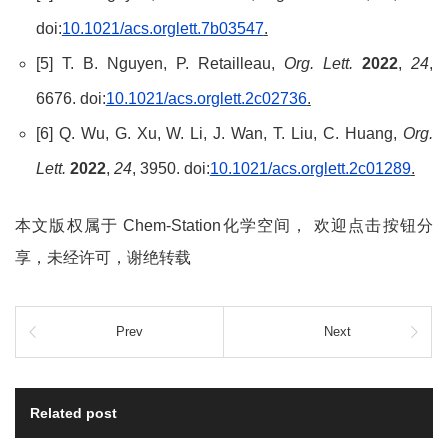
doi:
10.1021/acs.orglett.7b03547
.
[5] T. B. Nguyen, P. Retailleau,
Org. Lett.
2022
,
24
,
6676. doi:
10.1021/acs.orglett.2c02736
.
[6] Q. Wu, G. Xu, W. Li, J. Wan, T. Liu, C. Huang,
Org.
Lett.
2022
,
24
, 3950. doi:
10.1021/acs.orglett.2c01289
.
本文版权属于 Chem-Station化学空间， 欢迎点击按钮分
享，未经许可，谢绝转载
Prev
Next
Related post