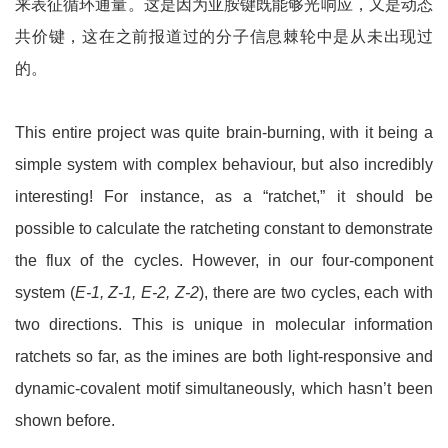
来表征循环通量。这是因为亚胺键既能够光响应，又是动态
共价键，这在之前报道过的分子信息棘轮中是从未出现过
的。
This entire project was quite brain-burning, with it being a
simple system with complex behaviour, but also incredibly
interesting! For instance, as a “ratchet,” it should be
possible to calculate the ratcheting constant to demonstrate
the flux of the cycles. However, in our four-component
system (
E-1, Z-1, E-2, Z-2
), there are two cycles, each with
two directions. This is unique in molecular information
ratchets so far, as the imines are both light-responsive and
dynamic-covalent motif simultaneously, which hasn’t been
shown before.