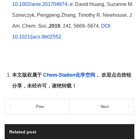
10.1002/anie.201704874
; e: David Huang, Suzanne M.
Szewczyk, Pengpeng Zhang, Timothy R. Newhouse,
J.
Am. Chem. Soc.
,
2019
,
141
, 5669–5674.
DOI:
10.1021/jacs.9b02552
.
本文版权属于
Chem-Station化学空间
， 欢迎点击按钮
分享，未经许可，谢绝转载！
Prev
Next
Related post