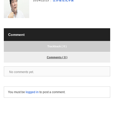
2014/12/13
世界著名化学家
Comment
Trackback ( 0 )
Comments ( 0 )
No comments yet.
You must be
logged in
to post a comment.