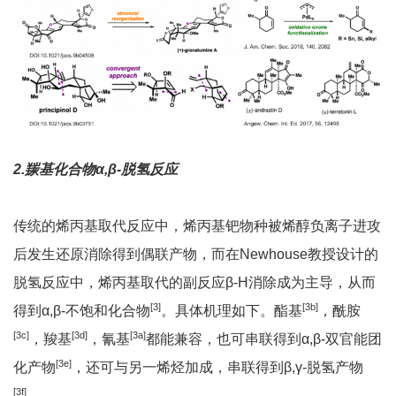
2.
羰基化合物α,β-脱氢反应
传统的烯丙基取代反应中，烯丙基钯物种被烯醇负离子进攻
后发生还原消除得到偶联产物，而在Newhouse教授设计的
脱氢反应中，烯丙基取代的副反应β-H消除成为主导，从而
[3]
[3b]
得到α,β-不饱和化合物
。具体机理如下。酯基
，酰胺
[3c]
[3d]
[3a]
，羧基
，氰基
都能兼容，也可串联得到α,β-双官能团
[3e]
化产物
，还可与另一烯烃加成，串联得到β,γ-脱氢产物
[3f]
。