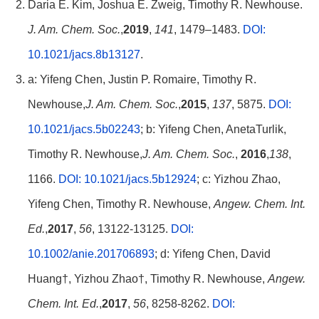
Daria E. Kim, Joshua E. Zweig, Timothy R. Newhouse.
J. Am. Chem. Soc.
,
2019
,
141
, 1479–1483.
DOI:
10.1021/jacs.8b13127
.
a: Yifeng Chen, Justin P. Romaire, Timothy R.
Newhouse,
J. Am. Chem. Soc.
,
2015
,
137
, 5875.
DOI:
10.1021/jacs.5b02243
; b: Yifeng Chen, AnetaTurlik,
Timothy R. Newhouse,
J. Am. Chem. Soc.
,
2016
,
138
,
1166.
DOI: 10.1021/jacs.5b12924
; c: Yizhou Zhao,
Yifeng Chen, Timothy R. Newhouse,
Angew. Chem. Int.
Ed.
,
2017
,
56
, 13122-13125.
DOI:
10.1002/anie.201706893
; d: Yifeng Chen, David
Huang†, Yizhou Zhao†, Timothy R. Newhouse,
Angew.
Chem. Int. Ed.
,
2017
,
56
, 8258-8262.
DOI: