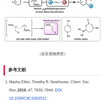
（反应底物类型）
参考文献
Masha Elkin, Timothy R. Newhouse.
Chem. Soc.
Rev.
,
2018
,
47
, 7830–7844.
DOI:
10.1039/C8CS00351C
.