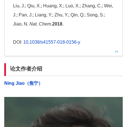
Liu, J.; Qiu, X.; Huang, X.; Luo, X.; Zhang, C.; Wei,
J.; Pan, J.; Liang, Y.; Zhu, Y.; Qin, Q.; Song, S.;
Jiao, N.
Nat. Chem.
2018
.
DOI:
10.1038/s41557-018-0156-y
论文作者介绍
Ning Jiao
（焦
宁）