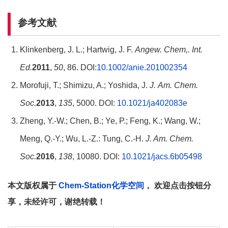
参考文献
Klinkenberg, J. L.; Hartwig, J. F.
Angew.
Chem
,
. Int.
Ed.
2011
,
50
, 86. DOI:
10.1002/anie.201002354
Morofuji, T.; Shimizu, A.; Yoshida, J.
J.
Am. Chem.
Soc.
2013
,
135
, 5000. DOI:
10.1021/ja402083e
Zheng, Y.-W.; Chen, B.; Ye, P.; Feng, K.; Wang, W.;
Meng, Q.-Y.; Wu, L.-Z.: Tung, C.-H.
J. Am. Chem.
Soc.
2016
,
138
, 10080. DOI:
10.1021/jacs.6b05498
本文版权属于
Chem-Station化学空间
， 欢迎点击按钮分
享，未经许可，谢绝转载！