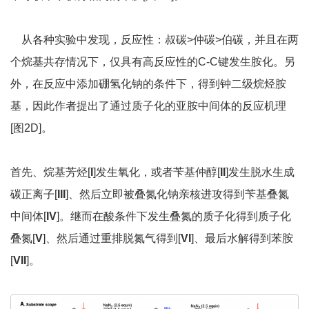
从各种实验中发现，反应性：叔碳>仲碳>伯碳，并且在两
个烷基共存情况下，仅具有高反应性的C-C键发生胺化。另
外，在反应中添加硼氢化钠的条件下，得到钟二级烷烃胺
基，因此作者提出了通过质子化的亚胺中间体的反应机理
[图
2D]
。
首先、烷基芳烃
[
I
]发生氧化，或者苄基仲醇
[
II
]发生
脱水生成
碳正离子
[
III
]
、然后立即被叠氮化钠亲核进攻得到苄基叠氮
中间体
[
IV
]
。继而在酸条件下发生叠氮的质子化得到质子化
叠氮
[
V
]
、然后通过重排脱氮气得到
[
VI
]
、最后水解得到苯胺
[
VII
]
。