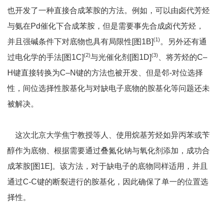
也开发了一种直接合成苯胺的方法。例如，可以由卤代芳烃
与氨在Pd催化下合成苯胺，但是需要事先合成卤代芳烃，
(1)
并且强碱条件下对底物也具有局限性
[图
1B]
。另外还有通
(2)
(3)
过电化学的手法
[图
1C]
与光催化剂
[图
1D]
、将芳烃的
C–
H键直接转换为
C–N键的方法也被开发
、但是邻-对位选择
性，间位选择性胺基化与对缺电子底物的胺基化等问题还未
被解决。
这次北京大学焦宁教授等人、使用烷基芳烃如异丙苯或苄
醇作为底物、根据需要通过叠氮化钠与氧化剂添加，成功合
成苯胺
[图
1E]
。该方法，对于缺电子的底物同样适用，并且
通过C-C键的断裂进行的胺基化，因此确保了单一的位置选
择性。