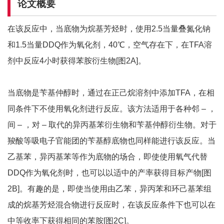
论文概要
在该反应中，当底物为烷基芳烃时，使用2.5当量叠氮化钠
和1.5当量DDQ作为氧化剂，40℃，空气存在下，在TFA溶
剂中反应4小时获得苯胺衍生物
[图
2A]
。
当底物是苄基仲醇时，通过在正己烷溶剂中添加TFA，在相
同条件下不使用氧化剂进行反应。该方法适用于各种邻 – ，
间 – ，对 – 取代的异丙基苯衍生物和苄基仲醇衍生物。对于
羧酸等吸电子官能团的苄基醇底物也同样能进行该反应。当
乙基苯，异丙基苯等作为底物的场合，即使使用氧气代替
DDQ作为氧化剂时，也可以以适中的产率获得目标产物
[图
2B]
。有趣的是，即使当使用由乙苯，异丙苯和环己基苯组
成的烷基芳烃混合物进行反应时，在该反应条件下也可以在
中等收率下获得相同的苯胺
[图
2C]
。