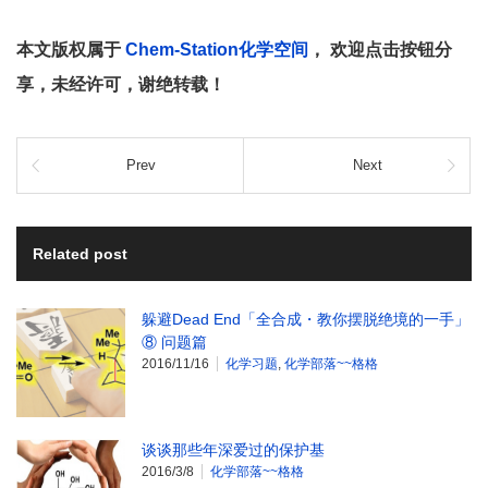
本文版权属于
Chem-Station化学空间
， 欢迎点击按钮分
享，未经许可，谢绝转载！
Prev
Next
Related post
躲避Dead End「全合成・教你摆脱绝境的一手」
⑧ 问题篇
2016/11/16
化学习题
,
化学部落~~格格
谈谈那些年深爱过的保护基
2016/3/8
化学部落~~格格