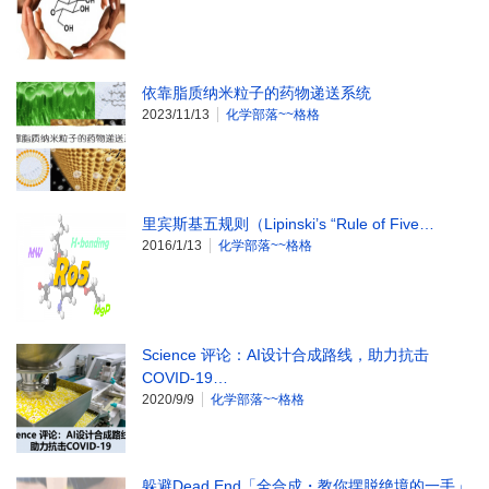
依靠脂质纳米粒子的药物递送系统
2023/11/13
化学部落~~格格
里宾斯基五规则（Lipinski’s “Rule of Five…
2016/1/13
化学部落~~格格
Science 评论：AI设计合成路线，助力抗击
COVID-19…
2020/9/9
化学部落~~格格
躲避Dead End「全合成・教你摆脱绝境的一手」