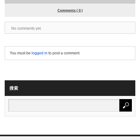
Comments ( 0 )
No comments yet.
You must be
logged in
to post a comment.
搜索