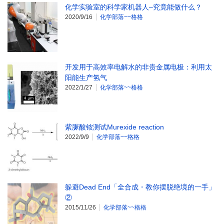
化学实验室的科学家机器人–究竟能做什么？
2020/9/16
化学部落~~格格
开发用于高效率电解水的非贵金属电极：利用太
阳能生产氢气
2022/1/27
化学部落~~格格
紫脲酸铵测试Murexide reaction
2022/9/9
化学部落~~格格
躲避Dead End「全合成・教你摆脱绝境的一手」
②
2015/11/26
化学部落~~格格