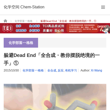
化学空间 Chem-Station
Home
化学部落~~格格
躲避Dead End「全合成・教你摆脱绝境的一手」①
化学部落~~格格
躲避Dead End「全合成・教你摆脱绝境的一
手」①
2015/10/30
化学部落~~格格
全合成
,
反应
,
有机学习
Author:
Xi Wang