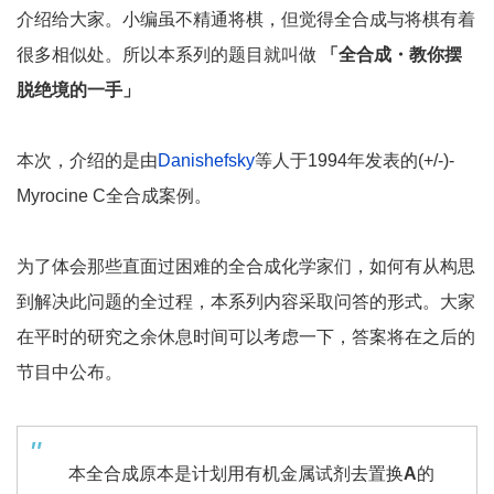
介绍给大家。小编虽不精通将棋，但觉得全合成与将棋有着
很多相似处。所以本系列的题目就叫做
「全合成・教你摆
脱绝境的一手」
本次，介绍的是由
Danishefsky
等人于1994年发表的(+/-)-
Myrocine C全合成案例。
为了体会那些直面过困难的全合成化学家们，如何有从构思
到解决此问题的全过程，本系列内容采取问答的形式。大家
在平时的研究之余休息时间可以考虑一下，答案将在之后的
节目中公布。
本全合成原本是计划用有机金属试剂去置换
A
的