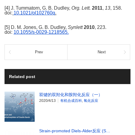
[4] J. Tummatorn, G. B. Dudley,
Org. Lett.
2011
,
13
, 158.
doi:
10.1021/ol102760q
.
[5] D. M. Jones, G. B. Dudley,
Synlett
2010
, 223.
doi:
10.1055/s-0029-1218565
.
Prev
Next
Related post
双键的双羟化和胺羟化反应（一）
2020/4/13
有机合成百科
,
氧化反应
Strain-promoted Diels-Alder反应 (S…