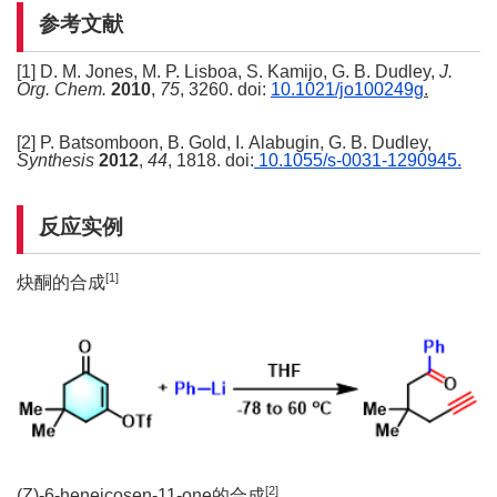
参考文献
[1] D. M. Jones, M. P. Lisboa, S. Kamijo, G. B. Dudley,
J.
Org. Chem.
2010
,
75
, 3260. doi:
10.1021/jo100249g
.
[2] P. Batsomboon, B. Gold, I. Alabugin, G. B. Dudley,
Synthesis
2012
,
44
, 1818. doi:
10.1055/s-0031-1290945.
反应实例
[
1
]
炔酮的合成
[
2
]
(Z)-6-heneicosen-11-one的合成