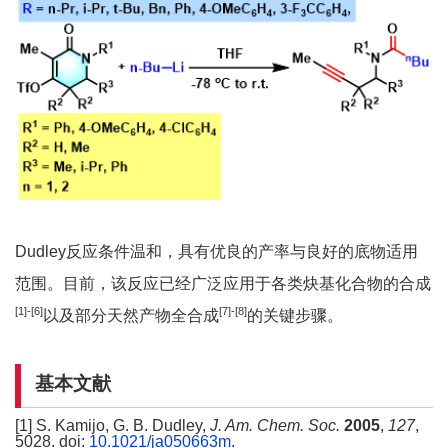
Dudley反应条件温和，具有优良的产率与良好的底物适用
范围。目前，该反应已经广泛应用于各类炔基化合物的合成
[
1
]
-[6]
[
7
]
-[8]
以及部分天然产物全合成
的关键步骤。
基本文献
[1] S. Kamijo, G. B. Dudley,
J. Am. Chem. Soc.
2005
,
127
,
5028. doi:
10.1021/ja050663m
.