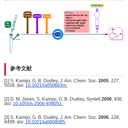
参考文献
[1] S. Kamijo, G. B. Dudley,
J. Am. Chem. Soc.
2005
,
127
,
5028. doi:
10.1021/ja050663m
.
[2] D. M. Jones, S. Kamijo, G. B. Dudley,
Synlett
2006
, 936.
doi:
10.1055/s-2006-939051
.
[3] S. Kamijo, G. B. Dudley,
J. Am. Chem. Soc.
2006
,
128
,
6499. doi:
10.1021/ja0608085
.