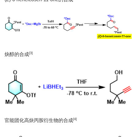
[
3
]
炔醇的合成
[
4
]
官能团化高炔丙胺衍生物的合成