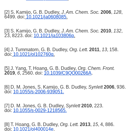
[2] S. Kamijo, G. B. Dudley,
J. Am. Chem. Soc.
2006
,
128
,
6499. doi:
10.1021/ja0608085
.
[3] S. Kamijo, G. B. Dudley,
J. Am. Chem. Soc.
2010
,
132
,
23, 8223. doi:
10.1021/ja103806p
.
[4] J. Tummatorn, G. B. Dudley,
Org. Lett.
2011
,
13
, 158.
doi:
10.1021/ol102760q
.
[5] J. Yang, T. Hoang, G. B. Dudley,
Org. Chem. Front.
2019
,
6
, 2560. doi:
10.1039/C9QO00266A
.
[6] D. M. Jones, S. Kamijo, G. B. Dudley,
Synlett
2006
, 936.
doi:
10.1055/s-2006-939051
.
[7] D. M. Jones, G. B. Dudley,
Synlett
2010
, 223.
doi:
10.1055/s-0029-1218565
.
[8] T. Hoang, G. B. Dudley,
Org. Lett.
2013
,
15
, 4, 886.
doi:
10.1021/ol400014e
.