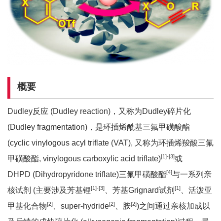
概要
Dudley反应 (Dudley reaction)，又称为Dudley碎片化
(Dudley fragmentation)，是环插烯酰基三氟甲磺酸酯
(cyclic vinylogous acyl triflate (VAT), 又称为环插烯羧酸三氟
[
1
]
-[3]
甲磺酸酯, vinylogous carboxylic acid triflate)
或
[
4]
DHPD (Dihydropyridone triflate)三氟甲磺酸酯
与一系列亲
[
1
]
-[3]
[
1
]
核试剂 (主要涉及芳基锂
、芳基Grignard试剂
、活泼亚
[2]
[2]
[2]
甲基化合物
、super-hydride
、胺
)之间通过亲核加成以