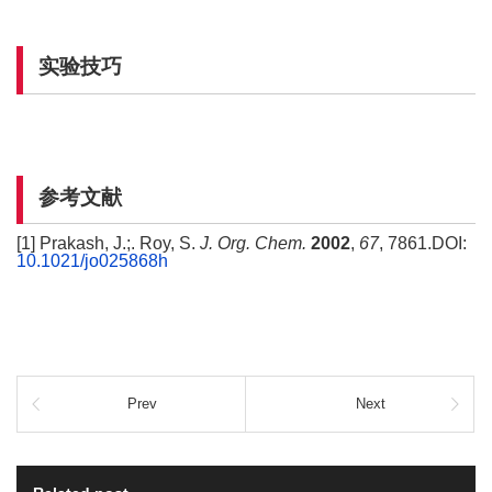
实验技巧
参考文献
[1] Prakash, J.;. Roy, S.
J. Org. Chem.
2002
,
67
, 7861.DOI:
10.1021/jo025868h
Prev
Next