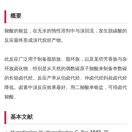
概要
羧酸的银盐，在无水的惰性溶剂中与溴回流，发生脱碳酸的
反应最终形成溴代烷烃产物。
此反应广泛用于制备脂肪族、脂环族，以及某些芳香族与杂
环族卤化物，特别是从天然的偶数碳原子羧酸来制备奇数碳
的长链卤代烃。反应产率从伯卤代烃、仲卤代烃到叔卤代烃
降低。卤素中溴反应效果最好。用二羧酸单银盐，可得卤代
羧酸。
基本文献