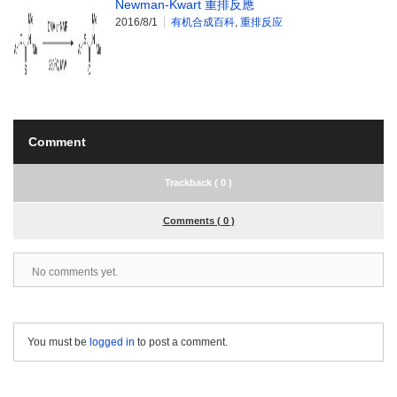
Newman-Kwart 重排反應
2016/8/1
有机合成百科
,
重排反应
Comment
Trackback ( 0 )
Comments ( 0 )
No comments yet.
You must be
logged in
to post a comment.