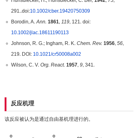
Hunsdiecker, H.; Hunsdiecker, C.
Ber,
1942
,
75
,
291..doi:
10.1002/cber.19420750309
Borodin, A.
Ann.
1861
,
119
, 121. doi:
10.1002/jlac.18611190113
Johnson, R. G.; Ingham, R. K.
Chem. Rev.
1956
,
56
,
219. DOI:
10.1021/cr50008a002
Wilson, C. V.
Org. React.
1957
,
9
, 341.
反应机理
该反应被认为是通过自由基机理进行的。