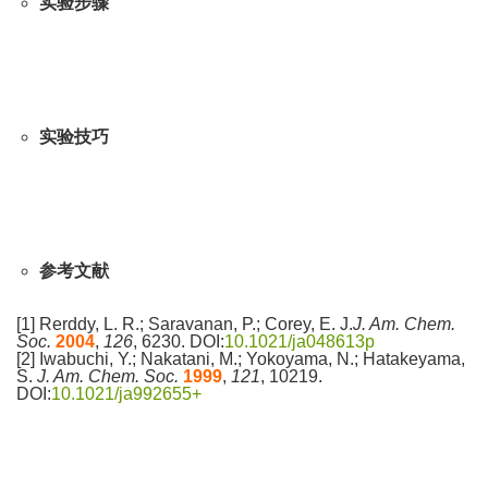
实验步骤
实验技巧
参考文献
[1] Rerddy, L. R.; Saravanan, P.; Corey, E. J.
J. Am. Chem.
Soc.
2004
,
126
, 6230. DOI:
10.1021/ja048613p
[2] Iwabuchi, Y.; Nakatani, M.; Yokoyama, N.; Hatakeyama,
S.
J. Am. Chem. Soc.
1999
,
121
, 10219.
DOI:
10.1021/ja992655+