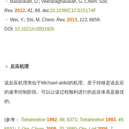
・ Basavaiah, D.; Veeraraghavaiah, G.
Chem. Soc.
Rev.
2012
,
41
, 68. doi:
10.1039/C1CS15174F
・ Wei, Y.; Shi, M.
Chem. Rev.
2013
,
113
, 6659.
DOI:
10.1021/cr300192h
反应机理
该反应机理类似于Michael-aldol的机理。质子转移是该反应
的速率控制阶段。可以让该过程顺利进行的反应体系是最优
的。
(参考：
Tetrahedron
1992
,
48
, 6371
;
Tetrahedron
1993
,
49
,
6931
;
J. Org. Chem.
2005
,
70
, 3980
;
Org. Lett.
2005
,
7
,