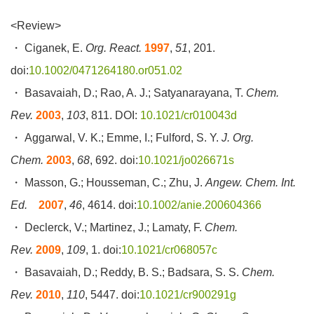
<Review>
・ Ciganek, E.
Org. React.
1997
,
51
, 201.
doi:
10.1002/0471264180.or051.02
・ Basavaiah, D.; Rao, A. J.; Satyanarayana, T.
Chem.
Rev.
2003
,
103
, 811. DOI:
10.1021/cr010043d
・ Aggarwal, V. K.; Emme, I.; Fulford, S. Y.
J. Org.
Chem.
2003
,
68
, 692. doi:
10.1021/jo026671s
・ Masson, G.; Housseman, C.; Zhu, J.
Angew. Chem. Int.
Ed.
2007
,
46
, 4614. doi:
10.1002/anie.200604366
・ Declerck, V.; Martinez, J.; Lamaty, F.
Chem.
Rev.
2009
,
109
, 1. doi:
10.1021/cr068057c
・ Basavaiah, D.; Reddy, B. S.; Badsara, S. S.
Chem.
Rev.
2010
,
110
, 5447. doi:
10.1021/cr900291g