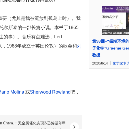
重要（尤其是我被流放到孤岛上时）。我
托尔斯泰的一部长篇小说。本书于1865
生的事）。音乐有点难选，Led
第98回–“极端环境
乐队，1968年成立于英国伦敦）的歌会和
列
子化学”Graeme Geo
教授
2020/8/14
化学家专
ario Molina
或
Sherwood Rowland
吧，
。
een Chem.：无金属催化实现2-乙烯基苯甲