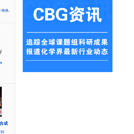
~格格
,
n
合成
百科