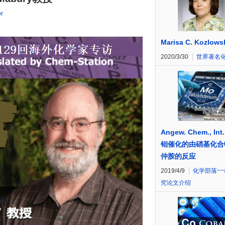
or
Marisa C. Kozlows
2020/3/30
世界著名
Angew. Chem., Int.
钼催化的由硝基化合
仲胺的反应
2019/4/9
化学部落~
究论文介绍