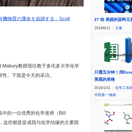
有機物質の運命を追跡する」Scott
27 钴 美丽的染料元
2018/6/11
元素
ott Mabury教授现任教于多伦多大学化学
只需五分钟！用Exc
留性。下面是今天的采访。
美观的表格
2018/1/31
化学工具
学部落~~格格
的一位优秀的化学老师（Bill
程，这些都是促成我与化学结缘的主要因