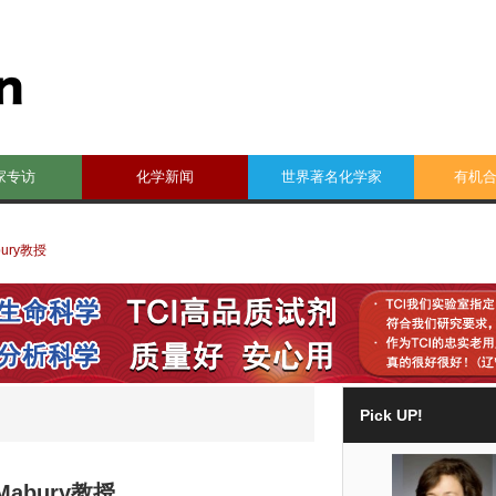
家专访
化学新闻
世界著名化学家
有机
ury教授
Pick UP!
abury教授