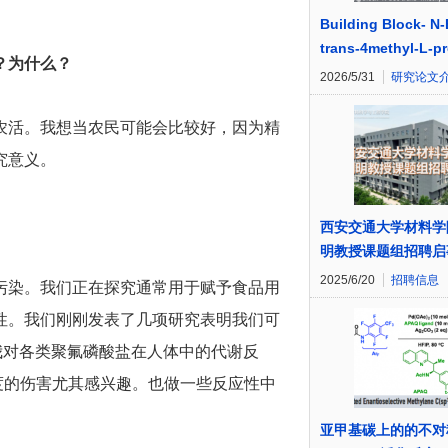
Building Block- N
trans-4methyl‑L‑pr
？为什么？
2026/5/31
研究论文
农活。我想当农民可能会比较好，因为精
究意义。
西安交通大学材料学
明教授课题组招聘启
2025/6/20
招聘信息
污染。我们正在探究通常用于赋予食品用
性。我们刚刚发表了几项研究表明我们可
我对各类聚氟磷酸盐在人体中的代谢反
度的伤害尤其感兴趣。也做一些反应性中
亚甲基碳上的的不对