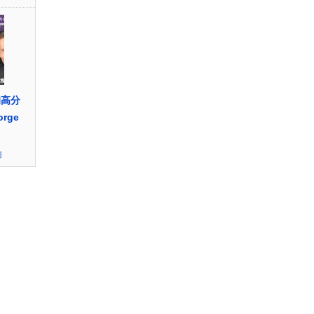
的高分
rge
访