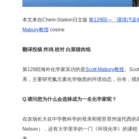
本文来自Chem-Station日文版
第129回―「環境汚染
Mabury教授
cosine
翻译投稿 炸鸡 校对 白菜猪肉馅
第129回海外化学家采访的是
Scott Mabury教授
。Sc
系，主要研究氟元素化学物质的环境动态，分布，残
Q.
请问您为什么会选择成为一名化学家呢？
在农场长大在中学教科学的母亲和密苏里州波托西的高中
Nelson），还有大学里学的一门《环境化学》的课
素。