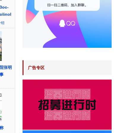
‑Boc-
olinol
介绍
院张明
广告专区
事
称