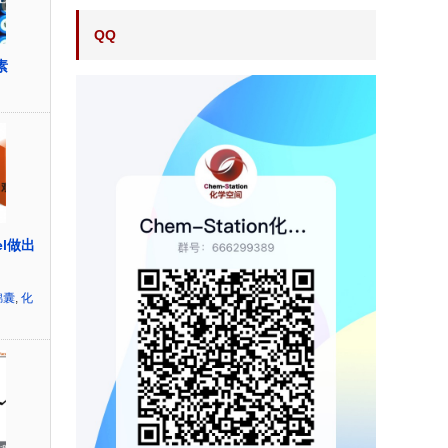
QQ
素
el做出
锦囊
,
化