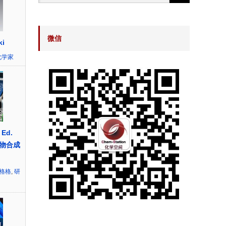
微信
ki
化学家
 Ed.
物合成
~格格
,
研