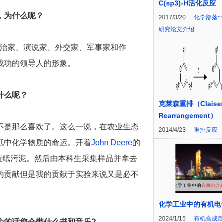
C(sp3)-H活化反应
，为什么呢？
2017/3/20
化学部落~
研究论文介绍
政治家、演说家、外交家、军事家和作
成功的领导人的形象。
什么呢？
克莱森重排（Claise
Rearrangement）
不是那么喜欢了。这么一说，在农业生态
2014/4/23
重排反应
纸中化学物质的命运。开着
John Deere
的
吨造纸污泥。然后由本科生采集样品并拿去
的贡献但是我的贡献于实验来说又是必不
化学工业中的有机电
2024/1/15
有机合成
个的话您会带什么书和音乐?