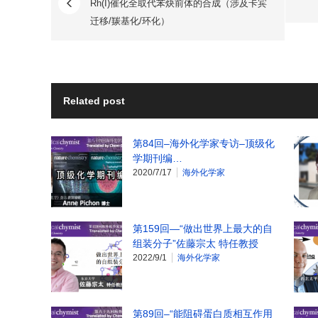
Rh(I)催化全取代苯炔前体的合成（涉及卡宾
迁移/羰基化/环化）
Related post
第84回–海外化学家专访–顶级化
学期刊编…
2020/7/17
海外化学家
第159回—“做出世界上最大的自
组装分子”佐藤宗太 特任教授
2022/9/1
海外化学家
第89回–“能阻碍蛋白质相互作用