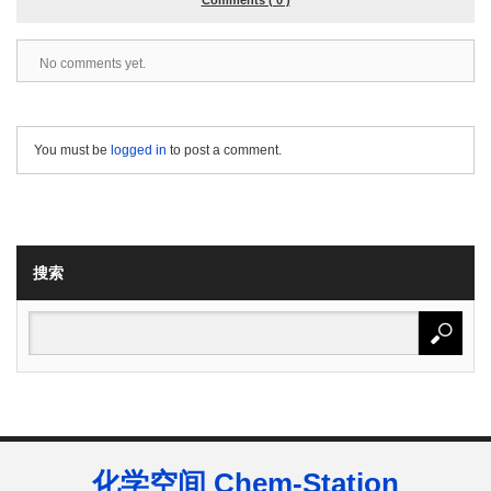
Comments ( 0 )
No comments yet.
You must be
logged in
to post a comment.
搜索
化学空间 Chem-Station