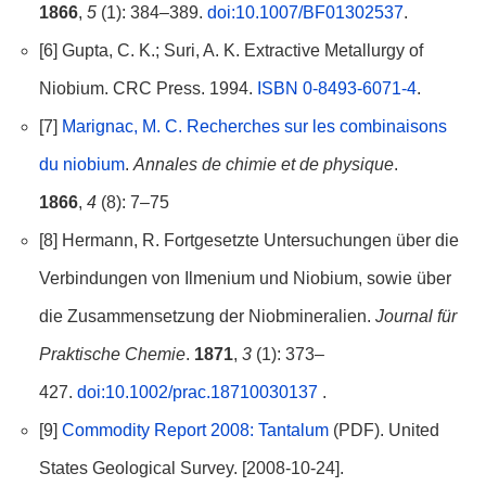
1866
,
5
(1): 384–389.
doi:10.1007/BF01302537
.
[6] Gupta, C. K.; Suri, A. K. Extractive Metallurgy of
Niobium. CRC Press. 1994.
ISBN 0-8493-6071-4
.
[7]
Marignac, M. C.
Recherches sur les combinaisons
du niobium
.
Annales de chimie et de physique
.
1866
,
4
(8): 7–75
[8] Hermann, R. Fortgesetzte Untersuchungen über die
Verbindungen von Ilmenium und Niobium, sowie über
die Zusammensetzung der Niobmineralien.
Journal für
Praktische Chemie
.
1871
,
3
(1): 373–
427.
doi:10.1002/prac.18710030137
.
[9]
Commodity Report 2008: Tantalum
(PDF). United
States Geological Survey. [2008-10-24].