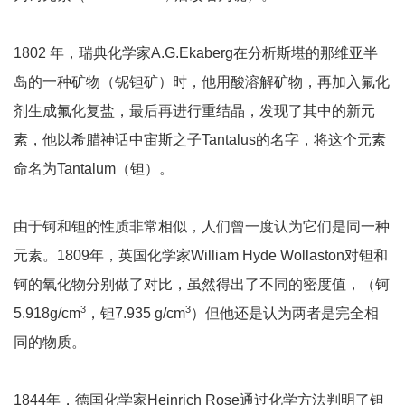
1802 年，瑞典化学家A.G.Ekaberg在分析斯堪的那维亚半
岛的一种矿物（铌钽矿）时，他用酸溶解矿物，再加入氟化
剂生成氟化复盐，最后再进行重结晶，发现了其中的新元
素，他以希腊神话中宙斯之子Tantalus的名字，将这个元素
命名为Tantalum（钽）。
由于钶和钽的性质非常相似，人们曾一度认为它们是同一种
元素。1809年，英国化学家William Hyde Wollaston对钽和
钶的氧化物分别做了对比，虽然得出了不同的密度值，（钶
3
3
5.918g/cm
，钽7.935 g/cm
）但他还是认为两者是完全相
同的物质。
1844年，德国化学家Heinrich Rose通过化学方法判明了钽