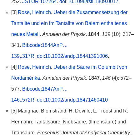
252.
JSTOR 107264
.
doi:10.1098/rstl.1809.0017
.
[3]
Rose, Heinrich
.
Ueber die Zusammensetzung der
Tantalite und ein im Tantalite von Baiern enthaltenes
neues Metall
.
Annalen der Physik
.
1844
,
139
(10): 317–
341.
Bibcode:1844AnP…
139..317R
.
doi:10.1002/andp.18441391006
.
[4]
Rose, Heinrich
.
Ueber die Säure im Columbit von
Nordamérika
.
Annalen der Physik
.
1847
,
146
(4): 572–
577.
Bibcode:1847AnP…
146..572R
.
doi:10.1002/andp.18471460410
[5] Marignac, Blomstrand, H. Deville, L. Troost und R.
Hermann. Tantalsäure, Niobsäure, (Ilmensäure) und
Titansäure.
Fresenius’ Journal of Analytical Chemistry
.