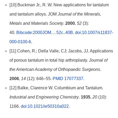
[10] Buckman Jr., R. W. New applications for tantalum
and tantalum alloys. JOM
Journal of the Minerals,
Metals and Materials Society
.
2000
,
52
(3):
40.
Bibcode:2000JOM….52c..40B
.
doi:10.1007/s11837-
000-0100-6
.
[11] Cohen, R.; Della Valle, CJ; Jacobs, JJ. Applications
of porous tantalum in total hip arthroplasty.
Journal of
the American Academy of Orthopaedic Surgeons
.
2006
,
14
(12): 646–55.
PMID 17077337
.
[12] Balke, Clarence W. Columbium and Tantalum.
Industrial and Engineering Chemistry
.
1935
,
20
(10):
1166.
doi:10.1021/ie50310a022
.