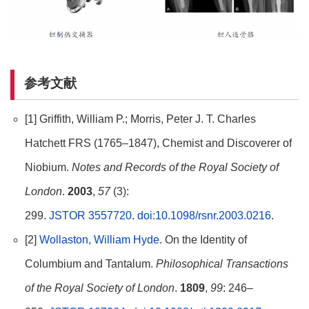
参考文献
[1] Griffith, William P.; Morris, Peter J. T. Charles
Hatchett FRS (1765–1847), Chemist and Discoverer of
Niobium.
Notes and Records of the Royal Society of
London
.
2003
,
57
(3):
299.
JSTOR 3557720
.
doi:10.1098/rsnr.2003.0216
.
[2]
Wollaston, William Hyde
. On the Identity of
Columbium and Tantalum.
Philosophical Transactions
of the Royal Society of London
.
1809
,
99
: 246–