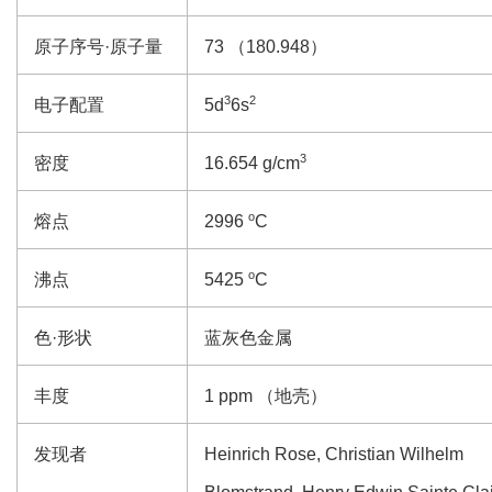
原子序号·原子量
73 （180.948）
3
2
电子配置
5d
6s
3
密度
16.654 g/cm
o
熔点
2996
C
o
沸点
5425
C
色·形状
蓝灰色金属
丰度
1 ppm （地壳）
发现者
Heinrich Rose, Christian Wilhelm