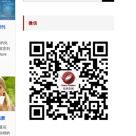
微信
s创刊
心的化
留意到
ure
组胺
暖花
似锦的