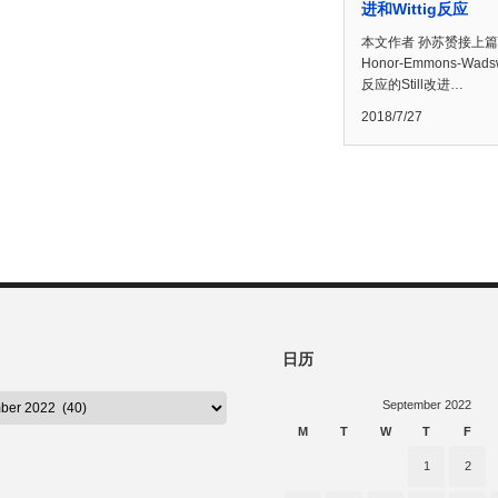
进和Wittig反应
本文作者 孙苏赟接上篇
Honor-Emmons-Wads
反应的Still改进…
2018/7/27
日历
September 2022
M
T
W
T
F
1
2