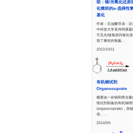
组：镍/光氧化还原
化烯烃的α-选择性
基化
作者：石油醚导读：近
中科技大学袁伟明课题
可见光/镍氢协同催化
现了烯烃的氢氨…
2022/10/11
有机铜试剂
Organocuprate
概要由一价铜和两当量
锂试剂制备的有机铜锂
(organocuprate)，亲
强，…
2014/5/5