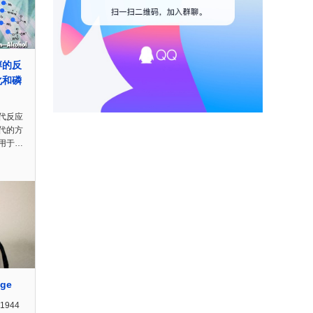
醇的反
化和磷
代反应
代的方
用于…
age
(1944