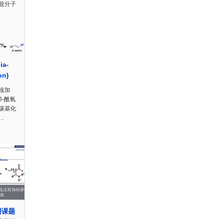
的超分子
a-
on)
核加
-酰氧
羰基化
…
明课题