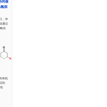
协同催
氢氨烷
日，华
组通过
策略实
的有机
试剂
核性