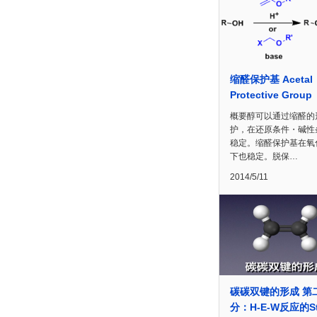
缩醛保护基 Acetal
Protective Group
概要醇可以通过缩醛的
护，在还原条件・碱性
稳定。缩醛保护基在氧
下也稳定。脱保…
2014/5/11
碳碳双键的形成 第
分：H-E-W反应的St