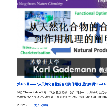
第162回——“从天然化合物的合成到作用机理的阐明”Karl Ga
译自Chem-Station网站日本版 原文链接：第162回―「天然物の合成か
炸鸡第162回海外化学家采访的是苏黎世大学化学系的Karl Gademann
2022/9/18
海外化学家