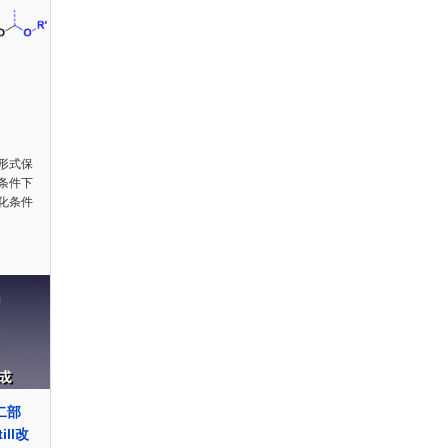
形式保
条件下
化条件
二部
ill改