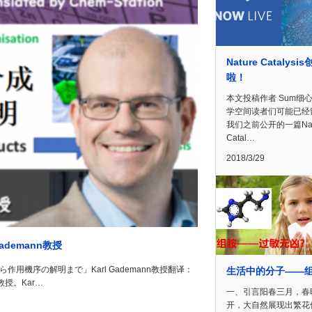
Nature Catalysi
啦！
本文投稿作者 Sum细
学空间读者们可能已经
我们之前公开的一篇Nat
Catal…
2018/3/29
demann教授
ら作用機序の解明まで」Karl Gademann教授翻译：
生活中的分子——
教授。Kar…
一、引言阳春三月，春
开，大自然展现出繁花