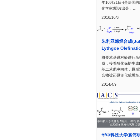
年10月21日-)是法国
化学家(照片出处：…
2016/10/6
朱利亚烯烃合成(Juli
Lythgoe Olefinati
概要苯基砜对醛进行亲
成，接着酰化保护生成β
基二苯砜中间体，最后
合物被还原转化成烯烃
2014/4/9
华中科技大学袁伟