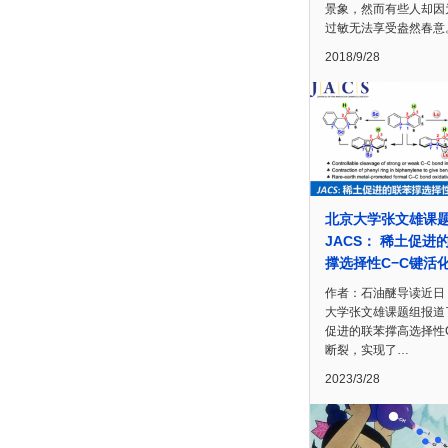
景象，然而有些人却因
过敏无法享受盎然春意
2018/9/28
北京大学张文雄课
JACS： 稀土促进
撑选择性C−C键活
作者：石油醚导读近日
大学张文雄课题组报道
促进的联苯撑高选择性
断裂，实现了…
2023/3/28