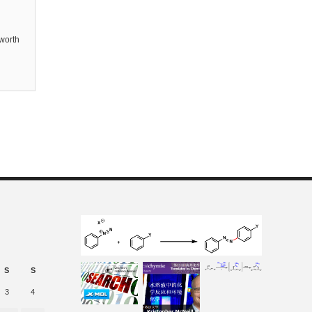
worth
S
S
3
4