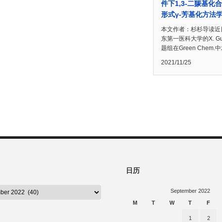
件下1,3-二羰基化
形式γ-芳基化方法
本文作者：杉杉导读近
东第一医科大学的X. G
题组在Green Chem.
2021/11/25
日历
September 2022
M
T
W
T
F
1
2