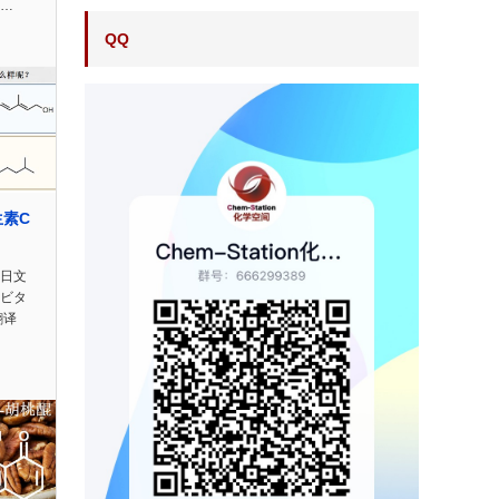
r…
QQ
素C
n日文
】ビタ
翻译