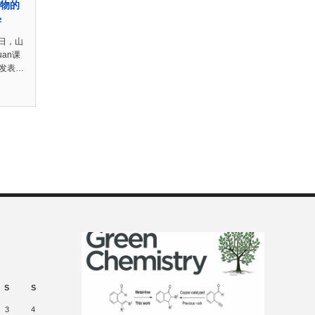
合物的
学
日，山
uan课
中发表…
S
S
3
4