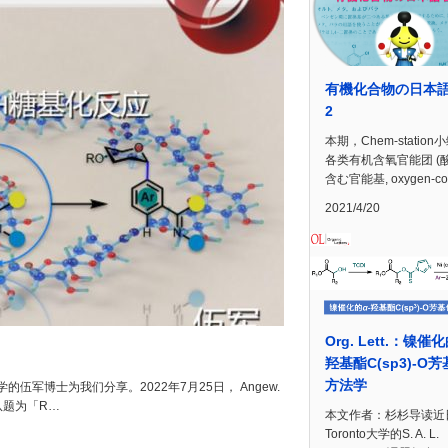
有機化合物の日本
2
本期，Chem-statio
各类有机含氧官能团 (
含む官能基, oxygen-c
2021/4/20
Org. Lett.：镍催化
羟基酯C(sp3)-O
方法学
军博士为我们分享。2022年7月25日， Angew.
授团队题为「R…
本文作者：杉杉导读近
Toronto大学的S. A. L.