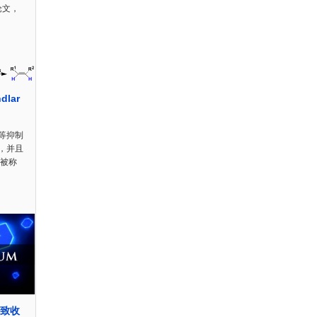
表论文，
lar
等抑制
，并且
剂被称
D磁致收