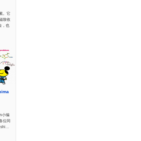
素。它
磁致收
合金，也
hima
on小编
各位同
shi…