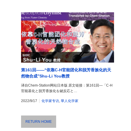
第161回——“依靠C-H官能团化和脱芳香族化的天
然物合成”Shu-Li You教授
译自Chem-Station网站日本版 原文链接：第161回―「C-H
官能基化と脱芳香族化を鍵反応と…
2022/9/17
化学家专访
,
華人化学家
RETURN HOME