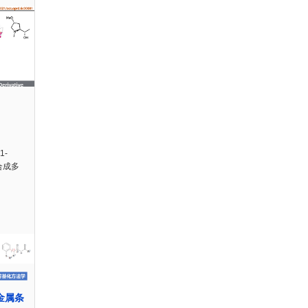
1-
s是合成多
无金属条