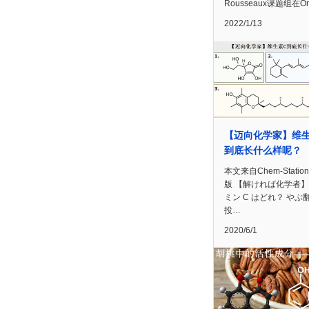
Rousseaux课题组在O
2022/1/13
【迈向化学家】维生
到底长什么样呢？
本文来自Chem-Statio
版 【解ければ化学者
ミン C はどれ？ やぶ
投…
2020/6/1