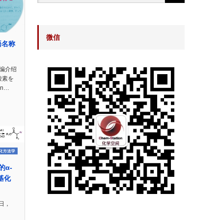
微信
語名称
n小编介绍
酸素を
on…
的α-
芳基化
日，