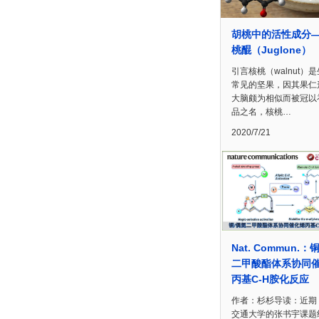
胡桃中的活性成分
桃醌（Juglone）
引言核桃（walnut）
常见的坚果，因其果仁
大脑颇为相似而被冠以
品之名，核桃…
2020/7/21
Nat. Commun.：
二甲酸酯体系协同
丙基C-H胺化反应
作者：杉杉导读：近期
交通大学的张书宇课题