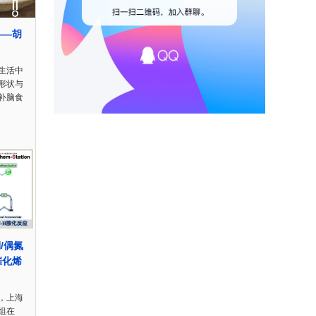
——胡
是生活中
形状与
补脑食
铜/偶氮
催化烯
，上海
组在