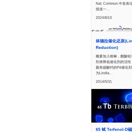
Nat. Commun.中发
报道一…
2024/8/10
林德拉催化还原(Lind
Reduction)
概要加入喹啉，醋酸铅
剂来降低催化剂的活性
载有碳酸钙的Pd催化
为Lindla…
2014/5/31
65 铽 Terfenol-