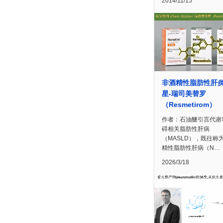
2014/11/15
非酒精性脂肪性肝
星-瑞司美替罗
（Resmetirom）
作者：石油醚引言代谢
碍相关脂肪性肝病
（MASLD），既往称
精性脂肪性肝病（N…
2026/3/18