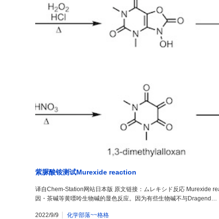
紫脲酸铵测试Murexide reaction
译自Chem-Station网站日本版 原文链接：ムレキシド反応 Murexide rea
因・茶碱等黄嘌呤生物碱的显色反应。因为有些生物碱不与Dragend…
2022/9/9
化学部落~~格格