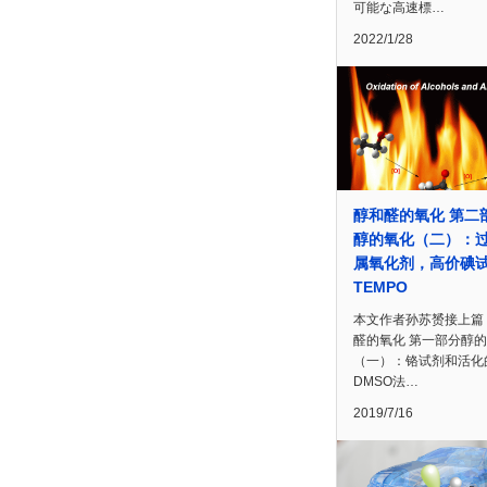
可能な高速標…
2022/1/28
醇和醛的氧化 第二
醇的氧化（二）：
属氧化剂，高价碘
TEMPO
本文作者孙苏赟接上篇
醛的氧化 第一部分醇
（一）：铬试剂和活化
DMSO法…
2019/7/16