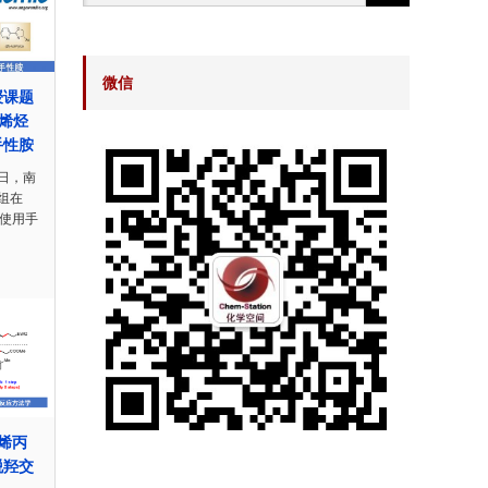
微信
授课题
化烯烃
手性胺
日，南
组在
过使用手
导烯丙
脱羟交