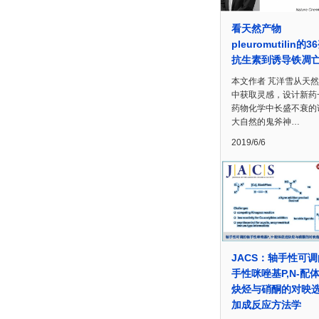
看天然产物
pleuromutilin的3
抗生素到诱导铁凋
本文作者 芃洋雪从天
中获取灵感，设计新药
药物化学中长盛不衰的
大自然的鬼斧神…
2019/6/6
JACS：轴手性可
手性咪唑基P,N-配
炔烃与硝酮的对映
加成反应方法学