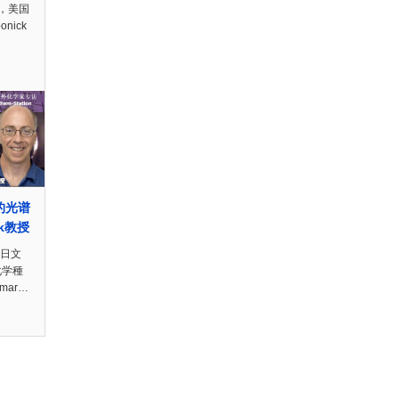
，美国
onick
的光谱
rk教授
n日文
化学種
mar…