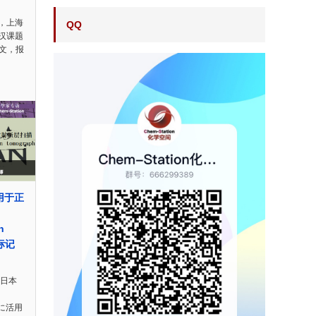
，上海
QQ
汉课题
表论文，报
用于正
n
速标记
站日本
に活用