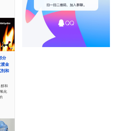
部分
过渡金
试剂和
 醇和
的氧化
的