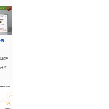
炎救
功能障
为非酒