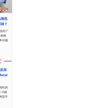
电池也
驱动？
电池车广
或者燃
本问题
入反应
Metal
惰性的
-H插
构型不