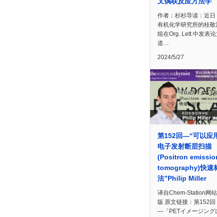
叉偶联反应方法学
作者：杉杉导读：近日
有机化学研究所的桂敬
组在Org. Lett.中发
道…
2024/5/27
第152回—“可以应
电子发射断层扫描
(Positron emissio
tomography)快
法”Philip Miller
译自Chem-Station网
版 原文链接：第152回
―「PETイメージング