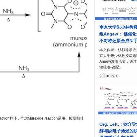
南京大学朱少林教
组Angew： 镍催
不对称还原合成β-
本文作者：杉杉导读近
京大学朱少林教授课题
Angew发表论文，通
性吡咯-镍配…
2019/12/10
ction翻译：炸鸡Murexide reaction是用于检测咖啡
Org. Lett.：钛介
醇与缺电子烯烃的