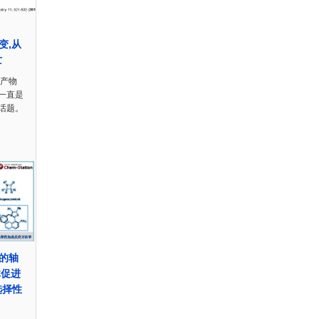
6变,从
亡
然产物
一直是
话题。
调的轴
体促进
选择性