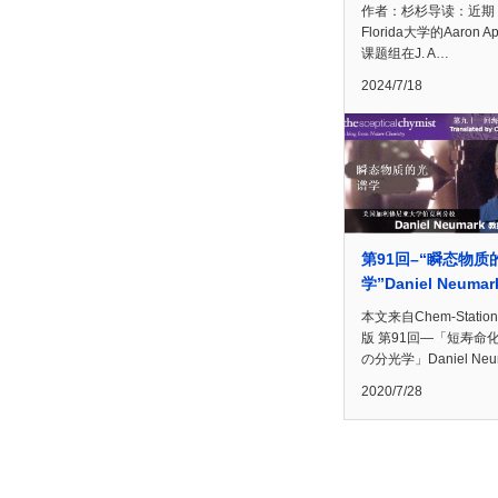
作者：杉杉导读：近期
Florida大学的Aaron Ap
课题组在J. A…
2024/7/18
第91回–“瞬态物质
学”Daniel Neuma
本文来自Chem-Statio
版 第91回―「短寿命
の分光学」Daniel Neu
2020/7/28