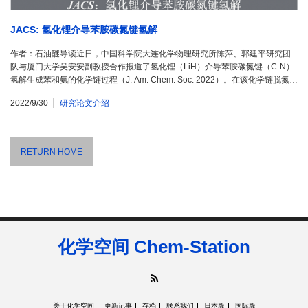
JACS: 氢化锂介导苯胺碳氮键氢解
作者：石油醚导读近日，中国科学院大连化学物理研究所陈萍、郭建平研究团
队与厦门大学吴安安副教授合作报道了氢化锂（LiH）介导苯胺碳氮键（C-N）
氢解生成苯和氨的化学链过程（J. Am. Chem. Soc. 2022）。在该化学链脱氮…
2022/9/30
研究论文介绍
RETURN HOME
化学空间 Chem-Station
RSS
关于化学空间
更新记事
存档
联系我们
日本版
国际版