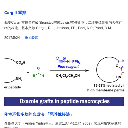
Cargill 重排
概要Cargill重排是在酸(Bronsted酸或Lewis酸)催化下，二环辛烯骨架的天然产
物的构建。基本文献 Cargill, R.L.; Jackson, T.E.; Peet, N.P.; Pond, D.M.…
2017/5/24
重排反应
刚性环状多肽的合成法-「恶唑嫁接法」
多伦多大学・Andrei Yudin等人、通过1,3,4-恶二唑（odz）实现对链状多肽的