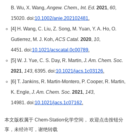
B. Wu, X. Wang,
Angew.
Chem., Int. Ed.
2021
,
60
,
15020. doi:
10.1002/anie.202102481
.
[4] H. Wang, C. Liu, Z. Song, M. Yuan, Y. A. Ho, O.
Gutierrez, M. J. Koh,
ACS Catal.
2020
,
10
,
4451. doi:
10.1021/acscatal.0c00789
.
[5] W. J. Yue, C. S. Day, R. Martin,
J. Am. Chem. Soc.
2021
,
143
, 6395. doi:
10.1021/jacs.1c03126
.
[6] T. Jankins, R. Martin-Montero, P. Cooper, R. Martin,
K. Engle,
J. Am. Chem. Soc.
2021
,
143
,
14981. doi:
10.1021/jacs.1c07162
.
本文版权属于 Chem-Station化学空间， 欢迎点击按钮分
享，未经许可，谢绝转载