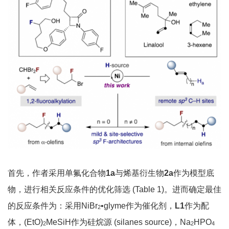
首先，作者采用单氟化合物
1a
与烯基衍生物
2a
作为模型底
物，进行相关反应条件的优化筛选 (Table 1)。进而确定最佳
的反应条件为：采用NiBr
•glyme作为催化剂，
L1
作为配
2
体，(EtO)
MeSiH作为硅烷源 (silanes source)，Na
HPO
2
2
4