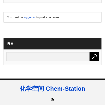
You must be
logged in
to post a comment.
搜索
化学空间 Chem-Station
RSS