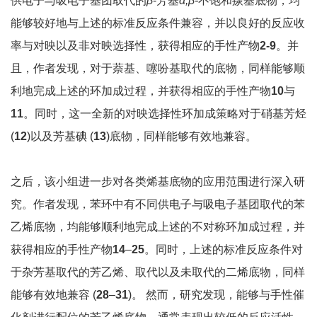
供电子与吸电子基团取代的
β
-芳基
α,β-
不饱和羰基底物，均
能够较好地与上述的标准反应条件兼容，并以良好的反应收
率与对映以及非对映选择性，获得相应的手性产物
2-9
。并
且，作者发现，对于萘基、噻吩基取代的底物，同样能够顺
利地完成上述的环加成过程，并获得相应的手性产物
10
与
11
。同时，这一全新的对映选择性环加成策略对于硝基芳烃
(
12
)以及芳基碘 (
13
)底物，同样能够有效地兼容。
之后，该小组进一步对各类烯基底物的应用范围进行深入研
究。作者发现，苯环中有不同供电子与吸电子基团取代的苯
乙烯底物，均能够顺利地完成上述的不对称环加成过程，并
获得相应的手性产物
14
–
25
。同时，上述的标准反应条件对
于杂芳基取代的芳乙烯、取代以及未取代的二烯底物，同样
能够有效地兼容 (
28
–
31
)。 然而，研究发现，能够与手性催