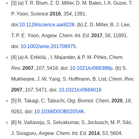
[3] (a) T. R. Blum, Z. D. Miller, D. M. Bates, I. A. Guzei, T.
P. Yoon,
Science
2016
,
354
, 1391.
doi:
10.1126/science.aai8228
. (b) Z. D. Miller, B. J. Lee,
T. P. E. Yoon,
Angew. Chem. Int. Ed.
2017
,
56
, 11891.
doi:
10.1002/anie.201706975
.
[4] (a) A. Erkkilä, , I. Majander, & P. M. Pihko,
Chem.
Rev.
2007
,
107
, 5416. doi:
10.1021/cr068388p
. (b) S.
Mukherjee, J. W. Yang, S. Hoffmann, B. List,
Chem. Rev.
2007
,
107
, 5471. doi:
10.1021/cr0684016
[5] R. Takagi, C. Tabuchi,
Org. Biomol. Chem.
2020
,
18
,
9261. doi:
10.1039/D0OB02054K
.
[6] N. Vallavoju, S. Selvakumar, S. Jockusch, M. P. Sibi,
J. Sivaguru,
Angew. Chem. Int. Ed.
2014
,
53
, 5604.