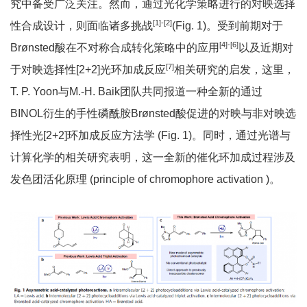
究中备受广泛关注。然而，通过光化学策略进行的对映选择
[1]-[2]
性合成设计，则面临诸多挑战
(Fig. 1)。受到前期对于
[4]-[6]
Brønsted酸在不对称合成转化策略中的应用
以及近期对
[7]
于对映选择性[2+2]光环加成反应
相关研究的启发，这里，
T. P. Yoon与M.-H. Baik团队共同报道一种全新的通过
BINOL衍生的手性磷酰胺Brønsted酸促进的对映与非对映选
择性光[2+2]环加成反应方法学 (Fig. 1)。同时，通过光谱与
计算化学的相关研究表明，这一全新的催化环加成过程涉及
发色团活化原理 (principle of chromophore activation )。