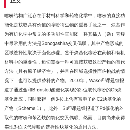
正文
噻吩结构广泛存在于材料科学和药物化学中，噻吩的直接功
能化是获取具有价值的噻吩衍生物的重要手段之一。炔基作
为有机化学中常见的多功能性官能团，将其插入（杂）芳烃
中最常用的方法是Sonogashira交叉偶联，其中产物形成的
区域选择性取决于卤化步骤。鉴于炔基化噻吩在药物和有机
材料中的重要性，迫切需要一种可直接获取这些产物的替代
方法（具有原子经济性），并且在区域选择性面临挑战的情
[1]
况下，也可以提供替补的产物。2010年，Waser
课题组报
道了通过金和Brønsted酸催化实现的2-位取代噻吩的C5炔
基化反应，同时获得一例3-位上含有富电子的C2炔基化的
[2]
产物（Scheme 1）。此外，Su
课题组报道了Pd催化的2-
取代的噻吩和苯乙炔的氧化交叉偶联。然而，目前尚未获得
实现3-位取代噻吩的选择性炔基化的通用方法。