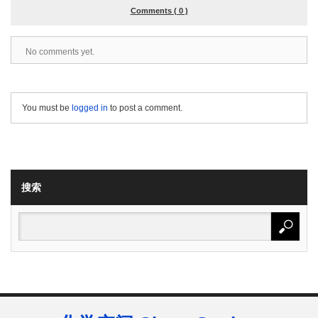
Comments ( 0 )
No comments yet.
You must be
logged in
to post a comment.
搜索