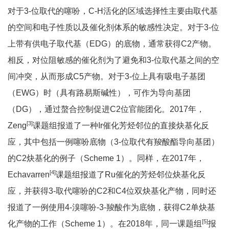
对于3-位取代的噻吩，C-H活化的区域选择性主要由取代基
的空间和电子性质以及催化剂体系的敏感性决定。对于3-位
上带有供电子取代基（EDG）的底物，通常获得C2产物。
相反，对位阻敏感的催化剂为了避免和3-位取代基之间的空
间冲突，从而形成C5产物。对于3-位上具有吸电子基团
（EWG）时（具有路易斯碱性），可作为导向基团
（DG），通过螯合控制促进C2位官能团化。2017年，
[3]
Zeng
课题组报道了一种Ir催化芳烃邻位的直接炔基化反
应，其中包括一例噻吩底物（3-位取代有羧酸酯导向基团）
的C2炔基化的例子（Scheme 1）。同样，在2017年，
[4]
Echavarren
课题组报道了Ru催化的芳烃邻位炔基化反
应，并获得3-取代噻吩的C2和C4位双炔基化产物，同时还
报道了一例使用4-溴噻吩-3-羧酸作为底物，获得C2单炔基
[5]
化产物的工作（Scheme 1）。在2018年，同一课题组
报