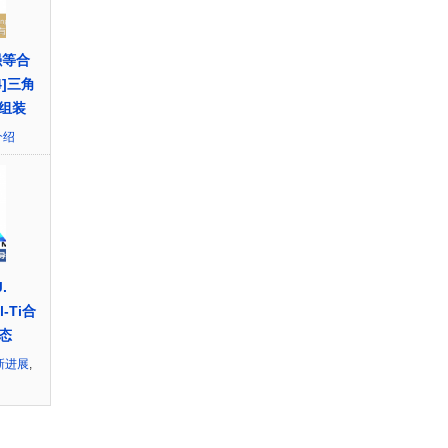
强等合
4]三角
组装
介绍
.
l-Ti合
态
新进展
,