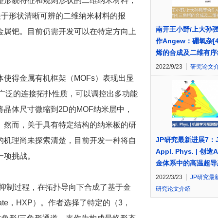
整形貌特征和规则形状的二维纳米材料，
关于形状清晰可辨的二维纳米材料的报
南开王小野/上大孙
金属钯。目前仍需开发可以在特定方向上
作Angew：硼氧杂[
烯的合成及二维有序
2022/9/23
研究论文
使得金属有机框架（MOFs）表现出显
有广泛的连接拓扑性质，可以调控出多功能
晶体尺寸微缩到2D的MOF纳米层中，
。然而，关于具有特定结构的纳米板的研
JP研究最新进展7：J
的机理尚未探索清楚，目前开发一种将自
Appl. Phys. | 创造A
一项挑战。
金体系中的高温超导
2022/3/23
JP研究最
-抑制过程，在拓扑导向下合成了基于金
研究论文介绍
plate，HXP）。作者选择了特定的（3，