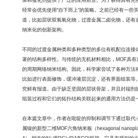
体和催化剂提供了广泛的应用前景。为了获得具有完
经常会优先使用“自下而上”的策略。之前已经有一些
道，比如层状双氢氧化物，过渡金属二卤化物，还有
纳米化的创新架构。
不同的过渡金属种类和多种类型的多位有机配位连接体
著的结构多样性。与传统的无机材料相比，MOF具
的周期网络纳米结构。因此，科学家尝试了各种方法将
比如进行表面修饰，缓冲液层沉淀，还有界面组装等
究鲜有报道。由于缺乏坚固的层状骨架，并且封端剂
组装过程和它们的拓扑结构关联起来的通用方法仍是
在本篇文章中，作者在吡啶的抑制和调节下通过取代
属镍的新型二维MOF六角纳米板（hexagonal nano