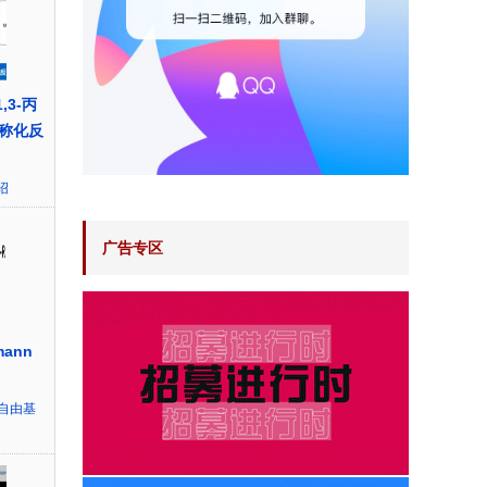
,3-丙
称化反
绍
广告专区
ann
自由基