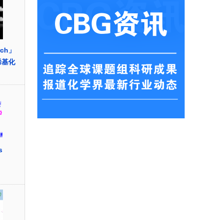
rch」
烯基化
s