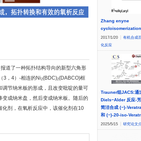
Zhang enyne
cycloisomerizatio
2017/1/20
有机合成
化反应
，报道了一种拓扑结构导向的新型六角形
，4）-相连的Ni
(BDC)
(DABCO)框
2
2
和调节纳米板的形成，且改变吡啶的量可
Trauner组JACS:通
棒变成纳米盘，然后变成纳米板。随后的
Diels−Alder 反应
简洁合成 (−)-Veratr
化剂，在氧析反应中，该催化剂在10
和 (−)-20-iso-Verat
2025/5/15
研究论文