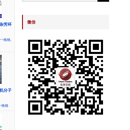
微信
杂芳环
~~格格
,
机分子
~格格