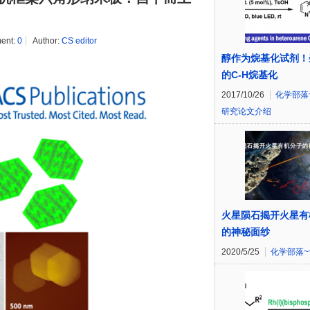
ent:
0
Author:
CS editor
醇作为烷基化试剂！
的C-H烷基化
2017/10/26
化学部落
研究论文介绍
火星陨石揭开火星有
的神秘面纱
2020/5/25
化学部落~