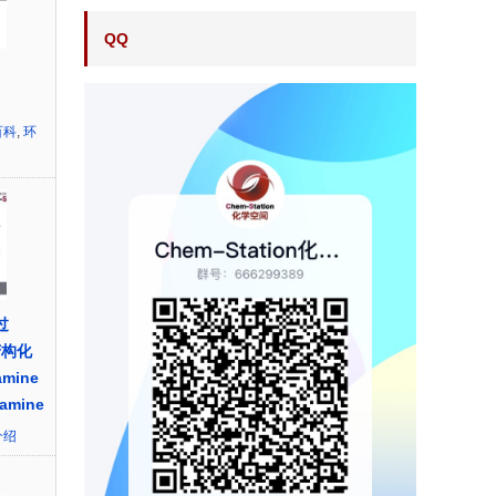
QQ
n
百科
,
环
过
-芳构化
amine
ramine
介绍