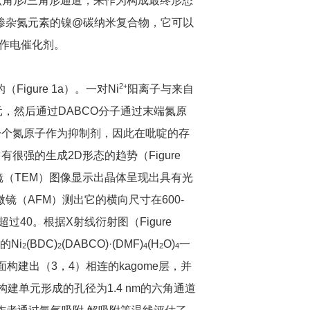
的六角形/三角形通道，来作为构成最终形态
掺杂氮元素的镍@碳纳米复合物，它可以
）中用作电催化剂。
2+
gure 1a）。一对Ni
阳离子与来自
，然后通过DABCO分子通过末端氮原
一个氮原子作为抑制剂，因此在吡啶的存
很强的生成2D形态的趋势（Figure
镜（TEM）图像显示出晶体呈现出具有光
（AFM）测出它的横向尺寸在600-
高比超过40。根据X射线衍射图（Figure
的Ni
(BDC)
(DABCO)·(DMF)
(H
O)
一
2
2
4
2
4
构建出（3，4）相连的kagome层，并
二级构建单元形成的孔径为1.4 nm的六角通道