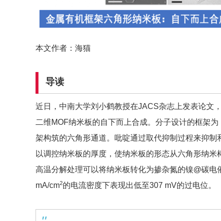
本文作者：海猫
导读
近日，中南大学刘小鹤教授在JACS杂志上发表论文
二维MOF纳米板的自下而上合成。分子设计的框架为（3
架构筑的六角形通道。吡啶通过取代抑制过程来抑制
以调控纳米板的厚度，使纳米板的形态从六角形纳米
高温分解处理可以将纳米板转化为掺杂氮的镍@碳电催
2
mA/cm
的电流密度下表现出低至307 mV的过电位。