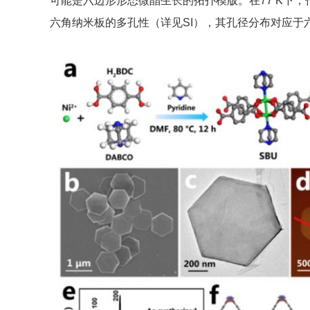
可能是六边形形态微晶生长的拓扑模版。在77 K下，
六角纳米板的多孔性（详见SI），其孔径分布对应于