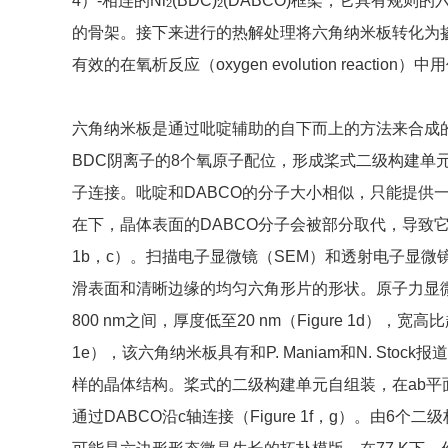
4）-相连的Ni
(BDC)
(DABCO)框架，它具有规则
2
2
的骨架。接下来进行的热解处理将六角纳米板转化为
有效的在氧析反应（oxygen evolution reaction
六角纳米板是通过吡啶辅助的自下而上的方法来合成的（Fi
BDC阴离子的8个氧原子配位，形成桨式二级构建单元
子连接。吡啶和DABCO的分子大小相似，只能提供
在下，晶体表面的DABCO分子会被部分取代，导致它有
1b，c）。扫描电子显微镜（SEM）和透射电子显微
滑表面和清晰边缘的均匀六角形片的形状。原子力显微镜
800 nm之间，厚度低至20 nm（Figure 1d），宽
1e），该六角纳米板具有和P. Maniam和N. Stock报道
样的晶体结构。桨式的二级构建单元自组装，在ab平面
通过DABCO沿c轴连接（Figure 1f，g）。由6个