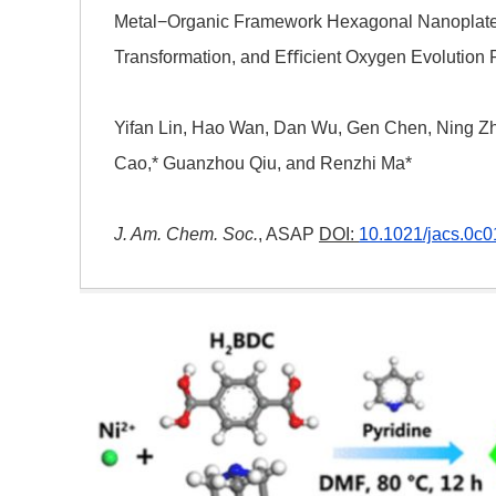
Metal−Organic Framework Hexagonal Nanoplates
Transformation, and Eﬃcient Oxygen Evolution 
Yifan Lin, Hao Wan, Dan Wu, Gen Chen, Ning Zha
Cao,* Guanzhou Qiu, and Renzhi Ma*
J. Am. Chem. Soc.
, ASAP
DOI:
10.1021/jacs.0c