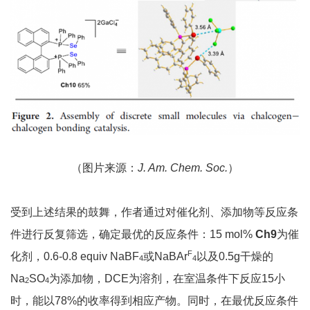
（图片来源：
J. Am. Chem. Soc.
）
受到上述结果的鼓舞，作者通过对催化剂、添加物等反应条
件进行反复筛选，确定最优的反应条件：15 mol%
Ch9
为催
F
化剂，0.6-0.8 equiv NaBF
或NaBAr
以及0.5g干燥的
4
4
Na
SO
为添加物，DCE为溶剂，在室温条件下反应15小
2
4
时，能以78%的收率得到相应产物。同时，在最优反应条件