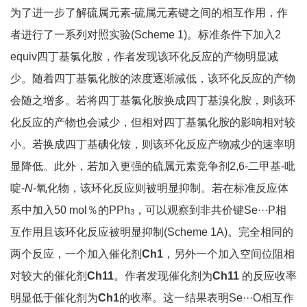
为了进一步了解硫属元素-硫属元素键之间的相互作用，作
者进行了一系列对照实验(Scheme 1)。标准条件下加入2
equiv四丁基氯化胺，作者发现该环化反应的产物明显减
少。随着四丁基氯化胺的浓度逐渐减低，该环化反应的产物
会随之增多。若将四丁基氯化胺换成四丁基溴化胺，则该环
化反应的产物也会减少，但相对四丁基氯化胺的影响相对较
小。若换成四丁基碘化铵，则该环化反应产物减少的速率明
显降低。此外，若加入更强的硫属元素竞争剂2,6-二甲基-吡
啶-
N
-氧化物，该环化反应则被明显抑制。若在标准反应体
系中加入50 mol％的PPh
，可以观察到非共价键Se···P相
3
互作用且该环化反应被明显抑制(Scheme 1A)。完全相同的
两个反应，一个加入催化剂
Ch1
，另外一个加入空间位阻相
对较大的催化剂
Ch11
。作者发现催化剂为
Ch11
的反应收率
明显低于催化剂为
Ch1
的收率。这一结果表明Se···O相互作