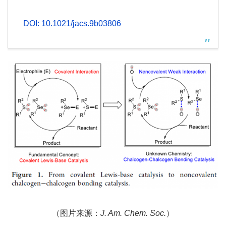
DOI: 10.1021/jacs.9b03806
（图片来源：
J. Am. Chem. Soc.
）