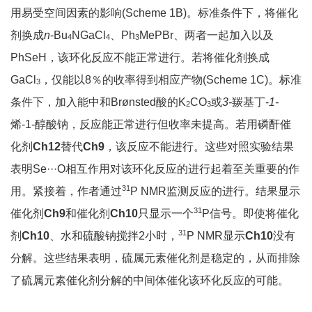
用易受空间因素的影响(Scheme 1B)。标准条件下，将催化
剂换成
n
-Bu
NGaCl
、Ph
MePBr、两者一起加入以及
4
4
3
PhSeH，该环化反应不能正常进行。若将催化剂换成
GaCl
，仅能以8％的收率得到相应产物(Scheme 1C)。标准
3
条件下，加入能中和Brønsted酸的K
CO
或
3-
羰基丁-
1-
2
3
烯-1-醇酸钠，反应能正常进行但收率未提高。若用磷酐催
化剂
Ch12
替代
Ch9
，该反应不能进行。这些对照实验结果
表明Se···O相互作用对该环化反应的进行起着至关重要的作
31
用。紧接着，作者通过
P NMR监测反应的进行。结果显示
31
催化剂
Ch9
和催化剂
Ch10
只显示一个
P信号。即使将催化
31
剂
Ch10
、水和硫酸钠搅拌2小时，
P NMR显示
Ch10
没有
分解。这些结果表明，硫属元素催化剂是稳定的，从而排除
了硫属元素催化剂分解的中间体催化该环化反应的可能。