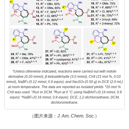
a
Unless otherwise indicated, reactions were carried out with indole
derivative (0.20 mmol), β-ketoaldehyde (3.0 mmol), Ch9 (15 mol %, 0.03
mmol), NaBF
(0.12 mmol, 0.6 equiv), and Na
SO
(0.50 g) in DCE (2.0 mL)
4
2
4
b
at room temperature. The data are reported as isolated yields.
20 mol %
c
d
Ch9 was used.
Run in DCM.
Run at 0 °C using NaBArF
(0.16 mmol, 0.8
4
e
equiv).
NaBF
(0.16 mmol, 0.8 equiv). DCE, 1,2-dichloroethane; DCM,
4
dichloromethane.
（图片来源：
J. Am. Chem. Soc.
）