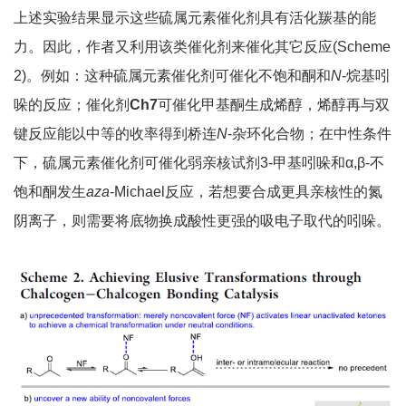
上述实验结果显示这些硫属元素催化剂具有活化羰基的能
力。因此，作者又利用该类催化剂来催化其它反应(Scheme
2)。例如：这种硫属元素催化剂可催化不饱和酮和
N
-烷基吲
哚的反应；催化剂
Ch7
可催化甲基酮生成烯​​醇，烯​​醇再与双
键反应能以中等的收率得到桥连
N
-杂环化合物；在中性条件
下，硫属元素催化剂可催化弱亲核试剂3-甲基吲哚和α,β-不
饱和酮发生
aza
-Michael反应，若想要合成更具亲核性的氮
阴离子，则需要将底物换成酸性更强的吸电子取代的吲哚。