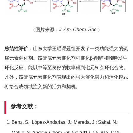
（图片来源：
J. Am. Chem. Soc.
）
总结性评价
：山东大学王瑶课题组开发了一类功能强大的硫
属元素催化剂。该硫属元素催化剂可催化β-酮醛和吲哚发生
环化反应，能以中等至良好的收率得到七元
N
-杂环化合物。
此外，该硫属元素催化剂表现出的强大催化潜力和活化模式
将给合成领域注入新的活力和契机。
参考文献：
Benz, S.; López-Andarias, J.; Mareda, J.; Sakai, N.;
Matile, S.
Angew. Chem. Int. Ed.
2017
,
56
, 812. DOI: