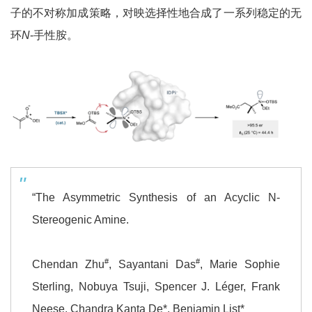
子的不对称加成策略，对映选择性地合成了一系列稳定的无
环
N
-手性胺。
“The Asymmetric Synthesis of an Acyclic N-
Stereogenic Amine.
#
#
Chendan Zhu
, Sayantani Das
, Marie Sophie
Sterling, Nobuya Tsuji, Spencer J. Léger, Frank
Neese, Chandra Kanta De*, Benjamin List*