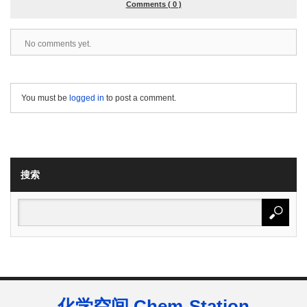
Comments ( 0 )
No comments yet.
You must be
logged in
to post a comment.
搜索
化学空间 Chem-Station