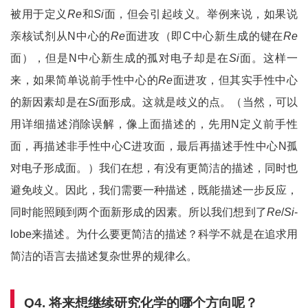
被用于定义
Re
和
Si
面，但会引起歧义。举例来说，如果说
亲核试剂从N中心的
Re
面进攻（即C中心新生成的键在
Re
面），但是N中心新生成的孤对电子却是在
Si
面。这样一
来，如果简单说前手性中心的
Re
面进攻，但其实手性中心
的新因素却是在
Si
面形成。这就是歧义的点。（当然，可以
用详细描述消除误解，像上面描述的，先用N定义前手性
面，再描述非手性中心C进攻面，最后再描述手性中心N孤
对电子形成面。）我们在想，有没有更简洁的描述，同时也
避免歧义。因此，我们需要一种描述，既能描述一步反应，
同时能照顾到两个面新形成的因素。所以我们想到了
Re
/
Si
-
lobe来描述。为什么要更简洁的描述？科学不就是在追求用
简洁的语言去描述复杂世界的规律么。
Q4.
将来想继续研究化学的哪个方向呢？