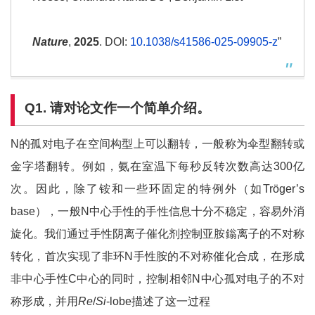
Nature
,
2025
. DOI:
10.1038/s41586-025-09905-z
”
Q1.
请对论文
作
一个简单介绍。
N的孤对电子在空间构型上可以翻转，一般称为伞型翻转或
金字塔翻转。例如，氨在室温下每秒反转次数高达300亿
次。因此，除了铵和一些环固定的特例外（如Tröger’s
base），一般N中心手性的手性信息十分不稳定，容易外消
旋化。我们通过手性阴离子催化剂控制亚胺鎓离子的不对称
转化，首次实现了非环N手性胺的不对称催化合成，在形成
非中心手性C中心的同时，控制相邻N中心孤对电子的不对
称形成，并用
Re
/
Si
-lobe描述了这一过程