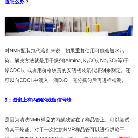
道怎么办 ?
对NMR瓶装氘代溶剂来说，如果重复使用可能会被水污
染。解决方法就是用干燥剂(Almina, K
CO
, Na
SO
等)干
2
3
2
4
燥CDCl
或者用价格较贵的安瓿瓶装氘代溶剂来测定。还
3
。
可以向CDCI
中滴入一滴D
O，充分摇匀后再进样检测。
3
2
9：图谱上有丙酮的残留信号峰
是因为清洗NMR样品的丙酮残留在了样品管上。可以尝试
将其干燥些。对于一次性的NMR样品管可以进行烘箱干