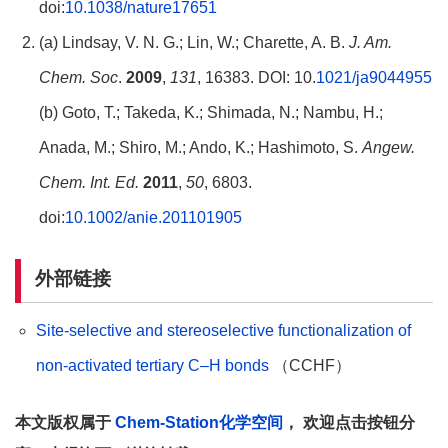
doi:
10.1038/nature17651
(a) Lindsay, V. N. G.; Lin, W.; Charette, A. B.
J. Am.
Chem. Soc
.
2009
,
131
, 16383. DOI: 10.
1021/ja9044955
(b) Goto, T.; Takeda, K.; Shimada, N.; Nambu, H.;
Anada, M.; Shiro, M.; Ando, K.; Hashimoto, S.
Angew.
Chem. Int. Ed.
2011
,
50
, 6803.
doi:
10.1002/anie.201101905
外部链接
Site-selective and stereoselective functionalization of
non-activated tertiary C–H bonds
（CCHF）
本文版权属于
Chem-Station化学空间
， 欢迎点击按钮分