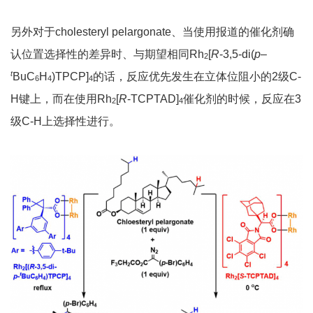
另外对于cholesteryl pelargonate、当使用报道的催化剂确
认位置选择性的差异时、与期望相同Rh
[
R
-3,5-di(
p
–
2
t
BuC
H
)TPCP]
的话，反应优先发生在立体位阻小的2级C-
6
4
4
H键上，而在使用Rh
[
R
-TCPTAD]
催化剂的时候，反应在3
2
4
级C-H上选择性进行。