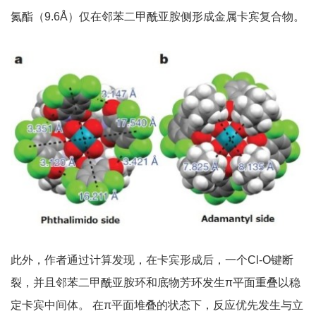
氮酯（9.6Å）仅在邻苯二甲酰亚胺侧形成金属卡宾复合物。
此外，作者通过计算发现，在卡宾形成后，一个Cl-O键断
裂，并且邻苯二甲酰亚胺环和底物芳环发生π平面重叠以稳
定卡宾中间体。 在π平面堆叠的状态下，反应优先发生与立