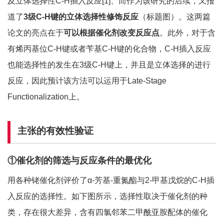
及立体选择性C-H插入反应[1]、而作为该研究的后续，又报
道了
3级C-H键的立体选择性修饰反应
（标题图）。这两篇
论文的亮点在于
可以根据催化剂改变反应点
。此外，对于含
有烯丙基位C-H键或者苄基C-H键的化合物，C-H插入反应
也能选择性的发生在3级C-H键上，并且是立体选择的进行
反应，因此预计该方法可以运用于Late-Stage
Functionalization上。
主张的有效性验证
①催化剂的筛选与反应条件的最优化
用各种铑催化剂评价了α-芳基-重氮酯与2-甲基戊烷的C-H插
入反应的选择性。如下图所示，选择性取决于催化剂的种
类，存在很大差异，含有四氯邻苯二甲酰亚胺配体的催化