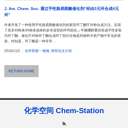
J. Am. Chem. Soc. 通过手性路易斯酸催化剂“经由3元环合成4元
环”
作者开发了一种使用手性路易斯酸催化剂的新型环丁酮不对称合成方法。实现
了高非对映体/对映体选择的多米诺型的环丙烷化→半频哪醇重排形成手性多取
代环丁酮。催化不对称环丁酮合成环丁烷衍生物是药物和天然产物中常见的骨
架。特别是，环丁酮是一种非常…
2018/11/2
化学部落~~格格
,
研究论文介绍
RETURN HOME
化学空间 Chem-Station
RSS