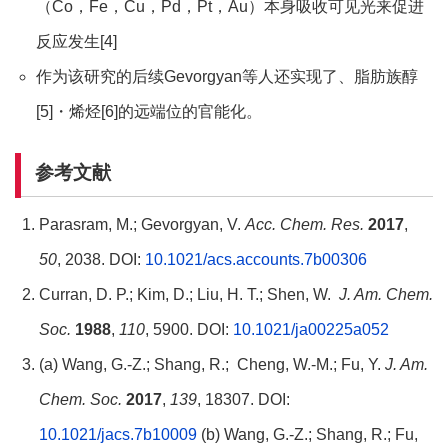
（Co，Fe，Cu，Pd，Pt，Au）本身吸收可见光来促进
反应发生[4]
作为该研究的后续Gevorgyan等人还实现了、脂肪族醇
[5]・烯烃[6]的远端位的官能化。
参考文献
Parasram, M.; Gevorgyan, V.
Acc. Chem. Res.
2017
,
50
, 2038. DOI:
10.1021/acs.accounts.7b00306
Curran, D. P.; Kim, D.; Liu, H. T.; Shen, W.
J. Am. Chem.
Soc.
1988
,
110
, 5900. DOI:
10.1021/ja00225a052
(a) Wang, G.-Z.; Shang, R.; Cheng, W.-M.; Fu, Y.
J. Am.
Chem. Soc.
2017
,
139
, 18307. DOI:
10.1021/jacs.7b10009
(b) Wang, G.-Z.; Shang, R.; Fu,