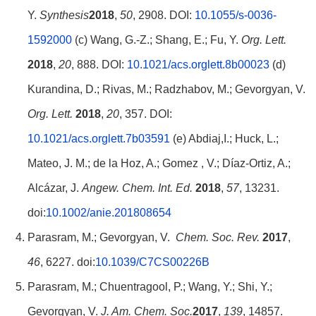
Y.
Synthesis
2018
,
50
, 2908. DOI:
10.1055/s-0036-
1592000
(c) Wang, G.-Z.; Shang, E.; Fu, Y.
Org. Lett.
2018
,
20
, 888. DOI:
10.1021/acs.orglett.8b00023
(d)
Kurandina, D.; Rivas, M.; Radzhabov, M.; Gevorgyan, V.
Org. Lett.
2018
,
20
, 357. DOI:
10.1021/acs.orglett.7b03591
(e) Abdiaj,I.; Huck, L.;
Mateo, J. M.; de la Hoz, A.; Gomez , V.; Díaz‐Ortiz, A.;
Alcázar, J.
Angew. Chem. Int. Ed.
2018
,
57
, 13231.
doi:
10.1002/anie.201808654
Parasram, M.; Gevorgyan, V.
Chem. Soc. Rev.
2017
,
46
, 6227. doi:
10.1039/C7CS00226B
Parasram, M.; Chuentragool, P.; Wang, Y.; Shi, Y.;
Gevorgyan, V.
J. Am. Chem. Soc.
2017
,
139
, 14857.