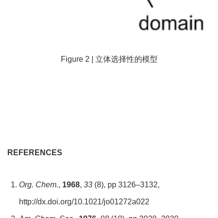
Figure 2 | 立体选择性的模型
REFERENCES
Org. Chem.
,
1968
,
33
(8), pp 3126–3132,
http://dx.doi.org/10.1021/jo01272a022