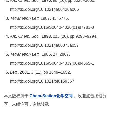
Am. Chem. Soc.
,
1976
,
98
(10), pp 3028–3030.
http://dx.doi.org/10.1021/ja00426a066
Tetrahetron Lett.,
1987, 43, 5775,
http://dx.doi.org/1016/S0040-4020(01)87783-8
Am. Chem. Soc.
,
1993
,
115
(20), pp 9293–9294,
http://dx.doi.org/10.1021/ja00073a057
Tetrahetron Lett.,
1986, 27, 2867,
http://dx.doi.org/1016/S0040-4039(00)84665-1
Lett.
,
2001
,
3
(11), pp 1649–1652,
http://dx.doi.org/10.1021/ol0159367
本文版权属于
Chem-Station化学空间
，
欢迎点击按钮分
享，未经许可，谢绝转载！