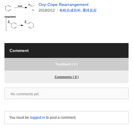
Oxy-Cope Rearrangement
2018/2/12
有机合成百科
,
重排反应
Comment
Trackback ( 0 )
Comments ( 0 )
No comments yet.
You must be
logged in
to post a comment.