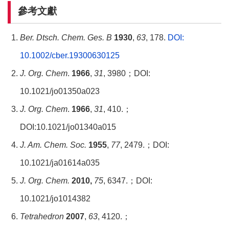
參考文獻
Ber. Dtsch. Chem. Ges. B
1930
,
63
, 178.
DOI:
10.1002/cber.19300630125
J. Org. Chem
.
1966
,
31
, 3980；DOI:
10.1021/jo01350a023
J. Org. Chem
.
1966
,
31
, 410.；
DOI:10.1021/jo01340a015
J. Am. Chem. Soc.
1955
,
77
, 2479.；DOI:
10.1021/ja01614a035
J. Org. Chem.
2010,
75
, 6347.；DOI:
10.1021/jo1014382
Tetrahedron
2007
,
63
, 4120.；