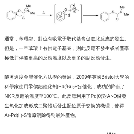
通常，苯環鄰、對位有吸電子取代基會促進此反應的發生。
但是，一旦苯環上有供電子基團，則此反應不發生或者產率
極低并伴隨更高的反應溫度以及更多的副反應發生。
隨著過度金屬催化方法學的發展，2009年英國Bristol大學的
t
科學家使用零價鈀催化劑[Pd(
Bu
P)
]催化，成功的降低了
3
2
o
NKR反應的溫度至100
C。此反應利用了Pd(0)對Ar-O鍵發
生氧化加成形成二聚體后發生配位原子交換的機理，使得
Ar-Pd(II)-S還原消除得到最終產物。