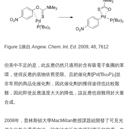
Figure 1摘自
Angew. Chem. Int. Ed.
2009, 48, 7612
但美中不足的是，此反應仍然只適用於含有吸電子集團的苯
t
環，使得反應的底物依舊受限。且鈀催化劑[Pd(
Bu
P)
]並
3
2
非常用的商品化催化劑，因此催化劑的獲得途徑也比較艱
難，因此即使反應溫度大大的降低，該反應也很難用於大量
合成。
2008年，普林斯頓大學MacMillan教授課題組開發了可見光