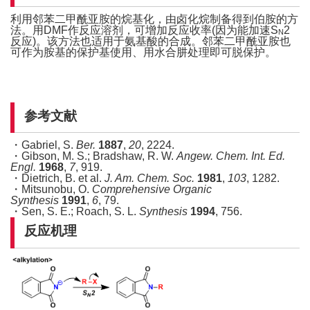
利用邻苯二甲酰亚胺的烷基化，由卤化烷制备得到伯胺的方
法。用DMF作反应溶剂，可增加反应收率(因为能加速S
2
N
反应)。该方法也适用于氨基酸的合成。邻苯二甲酰亚胺也
可作为胺基的保护基使用、用水合肼处理即可脱保护。
参考文献
・Gabriel, S.
Ber.
1887
,
20
, 2224.
・Gibson, M. S.; Bradshaw, R. W.
Angew. Chem. Int. Ed.
Engl.
1968
,
7
, 919.
・Dietrich, B. et al.
J. Am. Chem. Soc.
1981
,
103
, 1282.
・Mitsunobu, O.
Comprehensive Organic
Synthesis
1991
,
6
, 79.
・Sen, S. E.; Roach, S. L.
Synthesis
1994
, 756.
反应机理