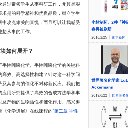
欢通过带领学生从事科研工作，尤其是艰
事求是的科学精神和优良品质，树立学生
研中攻克难关的喜悦，而且可以让我感受
小林制药、2种「神
春再被刷新
他想从事的工作。
2016/2/25
化学新闻
这块如何展开？
于手性吲哚化学。手性吲哚化学的关键科
的高效、高选择性构建？针对这一科学问
世界著名化学家 Lut
子及其参与的催化不对称新反应。我们把
Ackermann
的应用研究提供了高效的合成方法学和丰
2019/6/22
世界著名
以及产物的生物活性和催化作用。感兴趣
看《化学进展》在线课程的“
第二章 手性