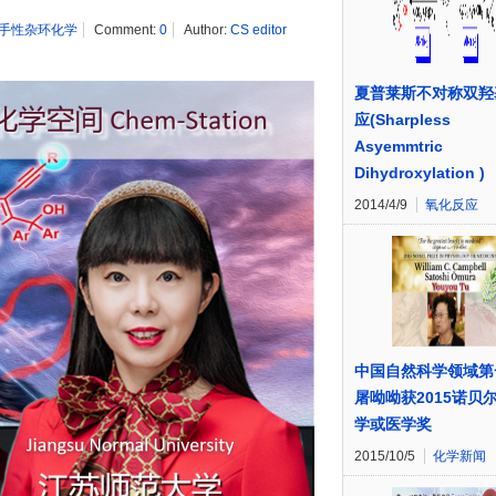
手性杂环化学
Comment:
0
Author:
CS editor
夏普莱斯不对称双羟
应(Sharpless
Asyemmtric
Dihydroxylation )
2014/4/9
氧化反应
中国自然科学领域第
屠呦呦获2015诺贝
学或医学奖
2015/10/5
化学新闻