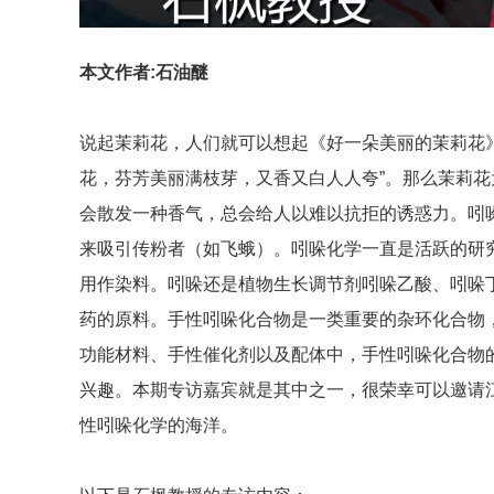
本文作者:石油醚
说起茉莉花，人们就可以想起《好一朵美丽的茉莉花
花，芬芳美丽满枝芽，又香又白人人夸”。那么茉莉
会散发一种香气，总会给人以难以抗拒的诱惑力。吲哚
来吸引传粉者（如飞蛾）。吲哚化学一直是活跃的研究
用作染料。吲哚还是植物生长调节剂吲哚乙酸、吲哚
药的原料。手性吲哚化合物是一类重要的杂环化合物
功能材料、手性催化剂以及配体中，手性吲哚化合物
兴趣。本期专访嘉宾就是其中之一，很荣幸可以邀请
性吲哚化学的海洋。