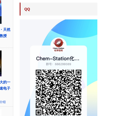
QQ
・天然
教授
大的一
速电子
介绍