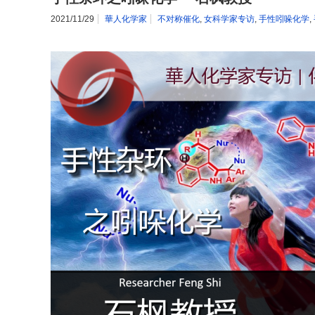
2021/11/29
華人化学家
不对称催化
,
女科学家专访
,
手性吲哚化学
,