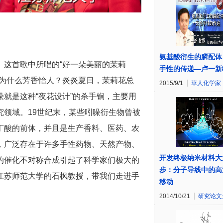
氨基酸衍生的膦配体
》这首歌中所唱的“好一朵美丽的茉莉
手性的传递—卢一新
花为什么芳香怡人？炎炎夏日，茉莉花总
2015/9/1
華人化学家
就是这种“夜花设计”的杀手锏，主要用
领域。19世纪末，某些吲哚衍生物曾被
丁酸的前体，并且是生产香料、医药、农
，广泛存在于许多手性药物、天然产物、
开发终极纳米材料大
的催化不对称合成引起了科学家们极大的
步：分子导线中的高
江苏师范大学的石枫教授，带我们走进手
移动
2014/10/21
研究论文