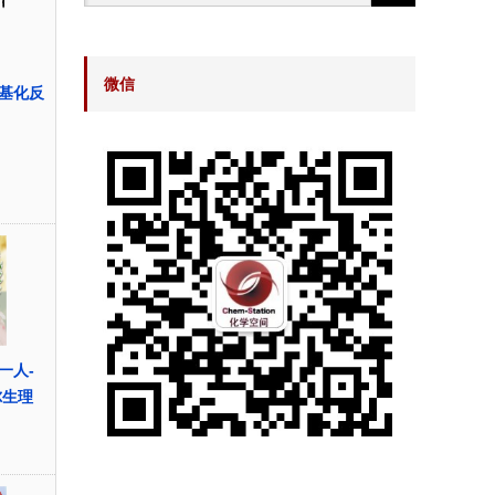
微信
基化反
一人-
尔生理