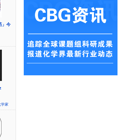
药」今
z
化学家