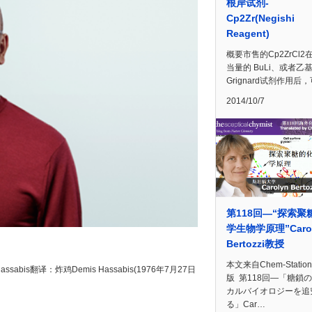
根岸试剂-
Cp2Zr(Negishi
Reagent)
概要市售的Cp2ZrCl2
当量的 BuLi、或者乙
Grignard试剂作用后
2014/10/7
第118回—“探索聚
学生物学原理”Caro
Bertozzi教授
本文来自Chem-Statio
abis翻译：炸鸡Demis Hassabis(1976年7月27日
版 第118回―「糖鎖
カルバイオロジーを追
る」Car…