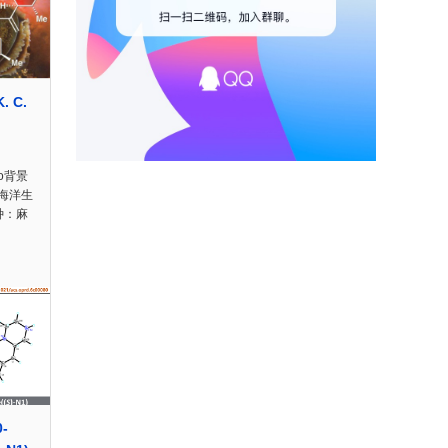
. C.
ro背景
海洋生
种：麻
0-