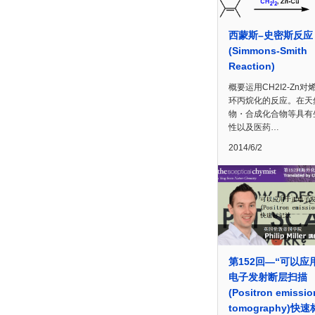
西蒙斯–史密斯反应
(Simmons-Smith
Reaction)
概要运用CH2I2-Zn对
环丙烷化的反应。在天
物・合成化合物等具有
性以及医药…
2014/6/2
第152回—“可以应
电子发射断层扫描
(Positron emissio
tomography)快