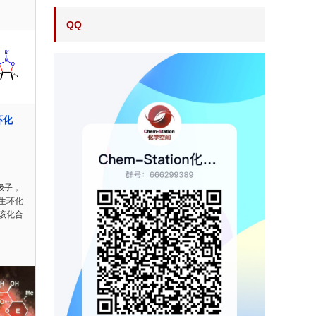
QQ
环化
极子，
生环化
该化合