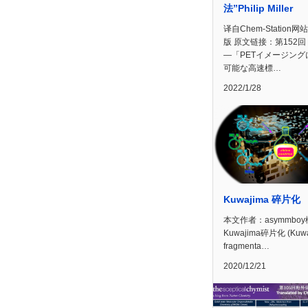
法”Philip Miller
译自Chem-Station网
版 原文链接：第152回
―「PETイメージング
可能な高速標…
2022/1/28
Kuwajima 碎片化
本文作者：asymmbo
Kuwajima碎片化 (Kuwa
fragmenta…
2020/12/21