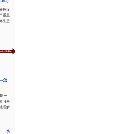
)-N1)
分裂症
严重且
终生患
——怎
？
帮助一
复习基
地理解