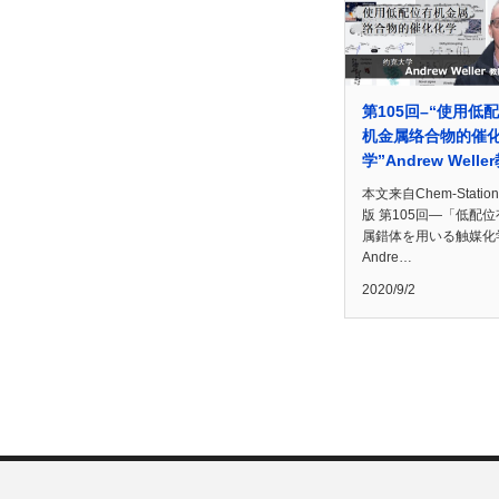
第105回–“使用低
机金属络合物的催
学”Andrew Welle
本文来自Chem-Statio
版 第105回―「低配
属錯体を用いる触媒化
Andre…
2020/9/2