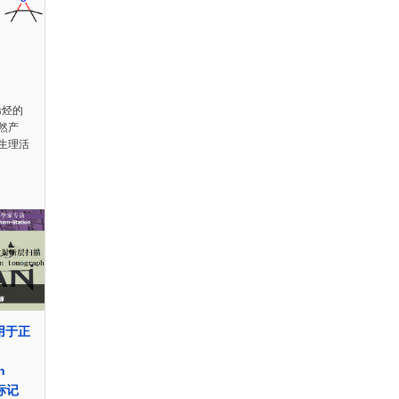
烯烃的
然产
生理活
用于正
n
速标记