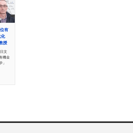
配位有
化化
r教授
n日文
位有機金
学」