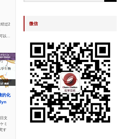
微信
在经过2
基
，可以…
糖的化
lyn
n日文
のケミ
究す