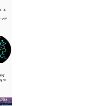
站日本
に活用
y概要
jima