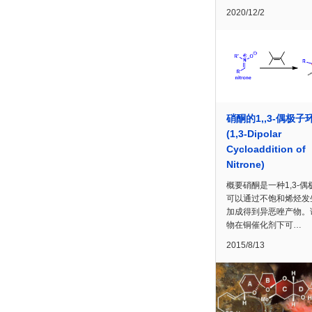
2020/12/2
硝酮的1,,3-偶极子
(1,3-Dipolar
Cycloaddition of
Nitrone)
概要硝酮是一种1,3-偶
可以通过不饱和烯烃发
加成得到异恶唑产物。
物在铜催化剂下可…
2015/8/13