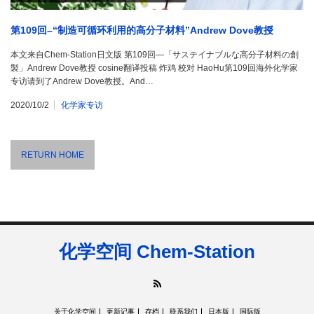
第109回–“制造可循环利用的高分子材料”Andrew Dove教授
本文来自Chem-Station日文版 第109回―「サステイナブルな高分子材料の創
製」Andrew Dove教授 cosine翻译投稿 炸鸡 校对 HaoHu第109回海外化学家
专访请到了Andrew Dove教授。And…
2020/10/2
化学家专访
RETURN HOME
化学空间 Chem-Station
RSS
关于化学空间
更新记事
存档
联系我们
日本版
国际版