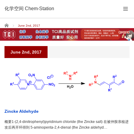
化学空间 Chem-Station
Home
June 2nd, 2017
June 2nd, 2017
Zincke Aldehyde
概要1-(2,4-dinitrophenyl)pyridinium chloride (the Zincke salt) 在被仲胺亲核进
攻后再开环得到 5-aminopenta-2,4-dienal (the Zincke aldehyd…