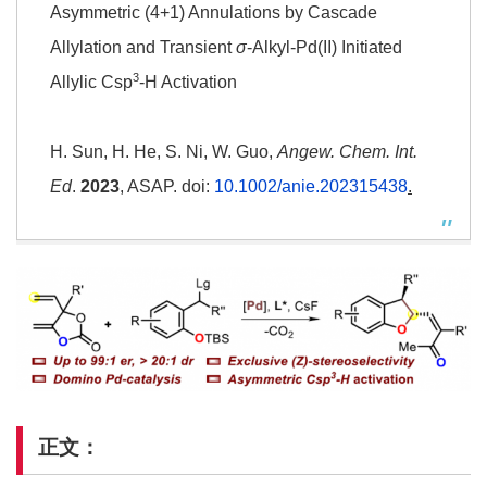
Asymmetric (4+1) Annulations by Cascade
Allylation and Transient
σ
-Alkyl-Pd(II) Initiated
3
Allylic Csp
-H Activation
H. Sun, H. He, S. Ni, W. Guo,
Angew. Chem. Int.
Ed
.
2023
, ASAP. doi:
10.1002/anie.202315438
.
正文：