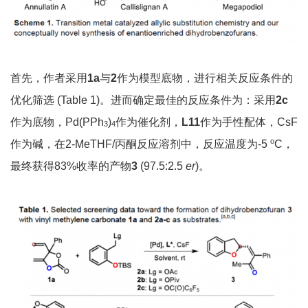
首先，作者采用
1a
与
2
作为模型底物，进行相关反应条件的
优化筛选 (Table 1)。进而确定最佳的反应条件为：采用
2c
作为底物，Pd(PPh
)
作为催化剂，
L11
作为手性配体，CsF
3
4
o
作为碱，在2-MeTHF/丙酮反应溶剂中，反应温度为-5
C，
最终获得83%收率的产物
3
(97.5:2.5
er
)。