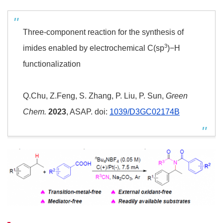
Three-component reaction for the synthesis of
3
imides enabled by electrochemical C(sp
)−H
functionalization
Q.Chu, Z.Feng, S. Zhang, P. Liu, P. Sun,
Green
Chem.
2023
, ASAP. doi:
1039/D3GC02174B