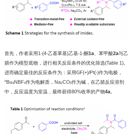
首先，作者采用1-(4-乙基苯基)乙基-1-酮
1a
、苯甲酸
2a
与乙
腈作为模型底物，进行相关反应条件的优化筛选(Table 1)。
进而确定最佳的反应条件为：采用GF(+)/Pt(-)作为电极，
n
Bu
NBF
作为电解质，Na
CO
作为碱，在乙腈反应溶剂
4
4
2
3
中，反应温度为室温，最终获得80%收率的产物
4a
。