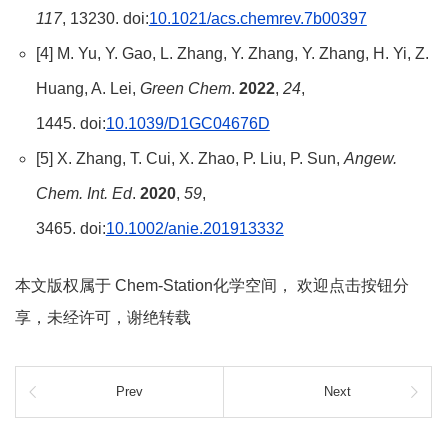
117
, 13230. doi:
10.1021/acs.chemrev.7b00397
[4] M. Yu, Y. Gao, L. Zhang, Y. Zhang, Y. Zhang, H. Yi, Z.
Huang, A. Lei,
Green Chem
.
2022
,
24
,
1445. doi:
10.1039/D1GC04676D
[5] X. Zhang, T. Cui, X. Zhao, P. Liu, P. Sun,
Angew.
Chem. Int.
Ed
.
2020
,
59
,
3465. doi:
10.1002/anie.201913332
本文版权属于 Chem-Station化学空间， 欢迎点击按钮分
享，未经许可，谢绝转载
Prev
Next