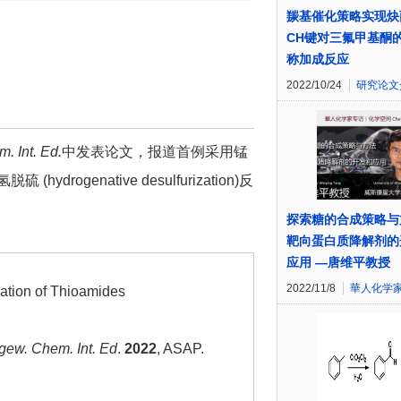
羰基催化策略实现炔
CH键对三氟甲基酮
称加成反应
2022/10/24
研究论文
. Int. Ed.
中发表论文，报道首例采用锰
drogenative desulfurization)反
。
探索糖的合成策略与
靶向蛋白质降解剂的
应用 —唐维平教授
2022/11/8
華人化学
ation of Thioamides
gew. Chem. Int. Ed
.
2022
, ASAP.