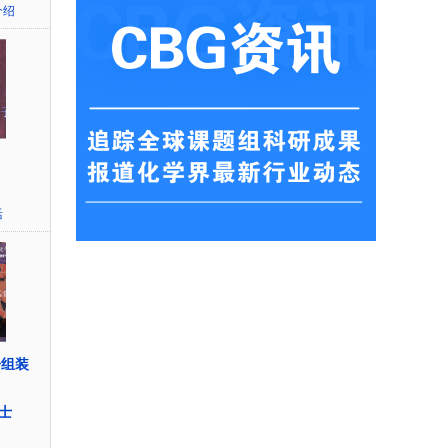
介绍
活
子组装
博士