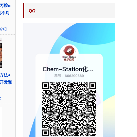
丙胺α
QQ
的不对
介绍
方法●
开发和
家