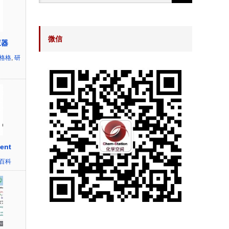
微信
应器
~格格
,
研
ent
百科