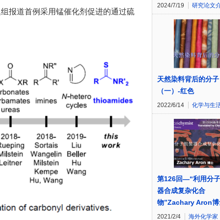
2024/7/19
研究论文
题组报道首例采用锰催化剂促进的通过硫
。
天然染料背后的分子
（一）-红色
2022/6/14
化学与生
第126回—“利用分
器合成复杂化合
物”Zachary Aron
2021/2/4
海外化学家