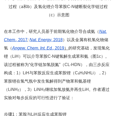
过程（a和b）及氢化锂介导苯胺C-N键断裂化学链过程
（c）示意图
在本工作中，研究人员基于前期氢化物介导合成氨（
Nat
.
Chem.
,
2017
;
Nat. Energy
, 2018
）以及金属有机氢化物储
氢（
Angew. Chem. Int. Ed.
, 2019
）
的研究基础，发现氢化
锂（LiH）可以介导苯胺C-N键氢解生成苯和氨（图1c）。
该过程被称为“化学链加氢脱氮”（CL-HDN），由三步反应
构成：1）LiH与苯胺反应生成苯胺锂（C
H
NHLi），2）
6
5
苯胺锂在氢气氛中发生氢解得到产物苯和氨基锂
（LiNH
），3）LiNH
继续加氢放氨并再生LiH。作者通过
2
2
实验对每步反应的可行性进行了验证：
步骤1：苯胺与LiH反应生成苯胺锂