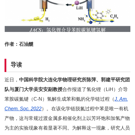
作者：石油醚
导读
近日，
中国科学院大连化学物理研究所陈萍、郭建平研究团
队与厦门大学吴安安副教授
合作报道了氢化锂（LiH）介导
苯胺碳氮键（C-N）氢解生成苯和氨的化学链过程（
J.
A
m
.
Chem. Soc. 2022
）。在该化学链脱氮过程中苯是唯一有机
产物，这与常规过渡金属多相催化剂上以芳环饱和加氢产物
为主的实验现象有着显著不同。为解释这一现象，研究人员