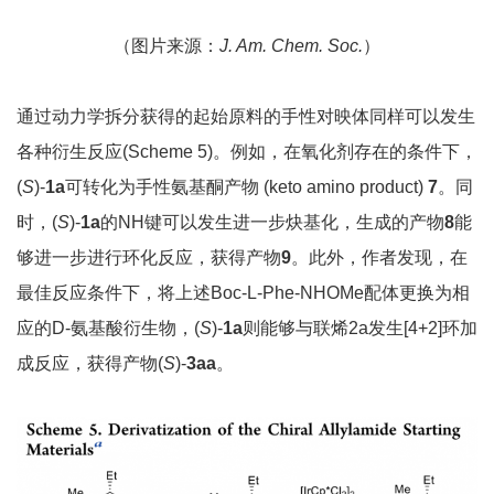
（图片来源：
J. Am. Chem. Soc.
）
通过动力学拆分获得的起始原料的手性对映体同样可以发生
各种衍生反应(Scheme 5)。例如，在氧化剂存在的条件下，
(
S
)-
1a
可转化为手性氨基酮产物 (keto amino product)
7
。同
时，(
S
)-
1a
的NH键可以发生进一步炔基化，生成的产物
8
能
够进一步进行环化反应，获得产物
9
。此外，作者发现，在
最佳反应条件下，将上述Boc-L-Phe-NHOMe配体更换为相
应的D-氨基酸衍生物，(
S
)-
1a
则能够与联烯2a发生[4+2]环加
成反应，获得产物(
S
)-
3aa
。