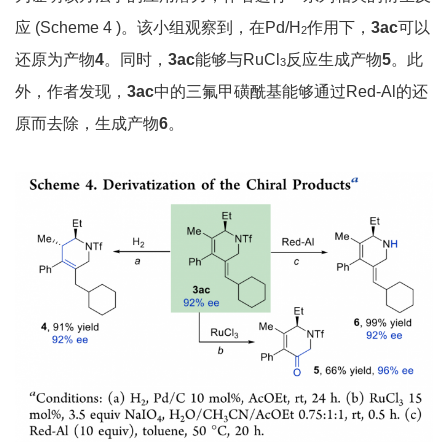
应 (Scheme 4 )。该小组观察到，在Pd/H
作用下，
3ac
可以
2
还原为产物
4
。同时，
3ac
能够与RuCl
反应生成产物
5
。此
3
外，作者发现，
3ac
中的三氟甲磺酰基能够通过Red-Al的还
原而去除，生成产物
6
。