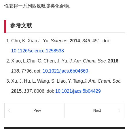
性获得一系列四氢吡啶类化合物。
参考文献
Chu, K. Xiao,J. Yu,
Science
,
2014
,
346
, 451. doi:
10.1126/science.1258538
Xiao, L.Chu, G. Chen, J. Yu,
J. Am. Chem. Soc.
2016
,
138
, 7796. doi:
10.1021/jacs.6b04660
Xu, J. Hu, L. Wang, S. Liao, Y. Tang,
J. Am. Chem. Soc.
2015,
137
, 8006. doi:
10.1021/jacs.5b04429
Prev
Next