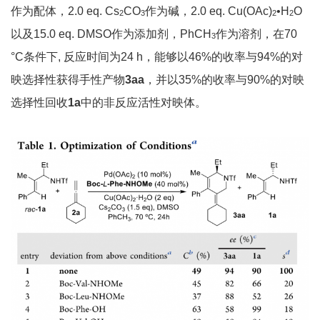
作为配体，2.0 eq. Cs
CO
作为碱，2.0 eq. Cu(OAc)
•H
O
2
3
2
2
以及15.0 eq. DMSO作为添加剂，PhCH
作为溶剂，在70
3
°C条件下, 反应时间为24 h，能够以46%的收率与94%的对
映选择性获得手性产物
3aa
，并以35%的收率与90%的对映
选择性回收
1a
中的非反应活性对映体。