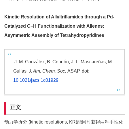
Kinetic Resolution of Allyltriflamides through a Pd-
Catalyzed C
−
H Functionalization with Allenes:
Asymmetric Assembly of Tetrahydropyridines
J. M. González, B. Cendón, J. L. Mascareñas, M.
Gulías,
J. Am. Chem. Soc.
ASAP. doi:
10.1021/jacs.1c01929
.
正文
动力学拆分 (kinetic resolutions, KR)能同时获得两种手性化