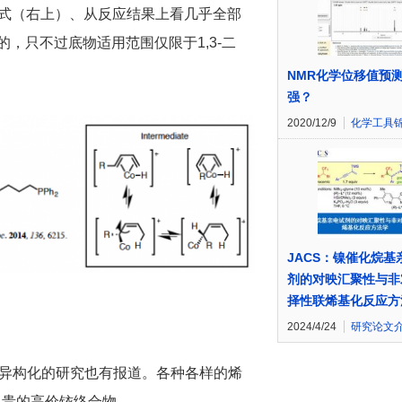
式（右上）、从反应结果上看几乎全部
，只不过底物适用范围仅限于1,3-二
NMR化学位移值预
强？
2020/12/9
化学工具
JACS：镍催化烷基
剂的对映汇聚性与非
择性联烯基化反应方
2024/4/24
研究论文
光照异构化的研究也有报道。各种各样的烯
昂贵的高价铱络合物。