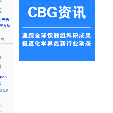
t.：光诱
应方法
介绍
ion
p）
机合成