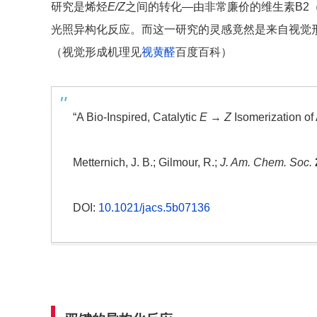
研究是烯烃
E/Z
之间的转化—由非常廉价的维生素B2
光照异构化反应。而这一研究的灵感竟然是来自视觉
（视觉形成机理见
视黄醛
百度百科）
“A Bio-Inspired, Catalytic
E
→
Z
Isomerization of 
Metternich, J. B.; Gilmour, R.;
J. Am. Chem. Soc.
DOI:
10.1021/jacs.5b07136