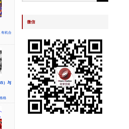
微信
,
有机合
45）与
~格格