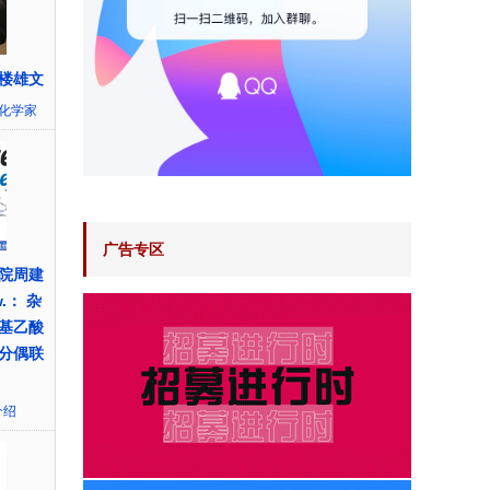
楼雄文
化学家
广告专区
院周建
.： 杂
基乙酸
分偶联
介绍