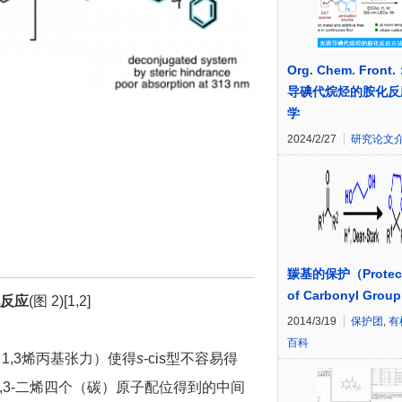
Org. Chem. Fron
导碘代烷烃的胺化反
学
2024/2/27
研究论文
羰基的保护（Protect
of Carbonyl Grou
化反应
(图 2)[1,2]
2014/3/19
保护团
,
有
百科
1,3烯丙基张力）使得
s
-cis型不容易得
,3-二烯四个（碳）原子配位得到的中间