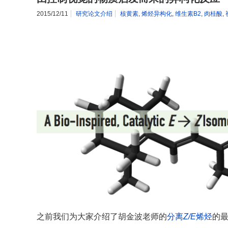
2015/12/11
研究论文介绍
核黄素
,
烯烃异构化
,
维生素B2
,
肉桂酸
,
之前我们为大家介绍了胡金波老师的
分离
Z/E
烯烃
的