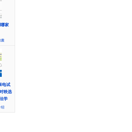
测哪家
锦囊
亲电试
对映选
法学
介绍