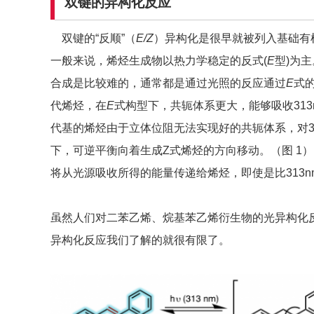
双键的异构化反应
双键的“反顺”（
E/Z
）异构化是很早就被列入基础有
一般来说，烯烃生成物以热力学稳定的反式(
E
型)为
合成是比较难的，通常都是通过光照的反应通过
E
式
代烯烃，在
E
式构型下，共轭体系更大，能够吸收313
代基的烯烃由于立体位阻无法实现好的共轭体系，对3
下，可逆平衡向着生成Z式烯烃的方向移动。（图 1
将从光源吸收所得的能量传递给烯烃，即使是比313
虽然人们对二苯乙烯、烷基苯乙烯衍生物的光异构化
异构化反应我们了解的就很有限了。