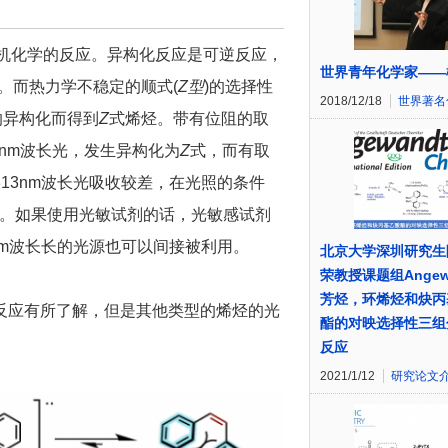
机化学的反应。异构化反应是可逆反应，
世界青年化学家——
主。而热力学不稳定的顺式(
Z型
)的选择性
2018/12/18
世界著名
的异构化而得到
Z
式烯烃。带有位阻的取
nm波长光，发生异构化为
Z
式，而有取
13nm波长光吸收较差，在光照的条件
）。如果使用光敏试剂的话，光敏感试剂
nm波长长的光源也可以间接被利用。
北京大学深圳研究生
荣教授课题组Angew
芳烃，环烯烃和炔丙
反应有所了解，但是其他类型的烯烃的光
酯的对映选择性三组
反应
2021/1/12
研究论文