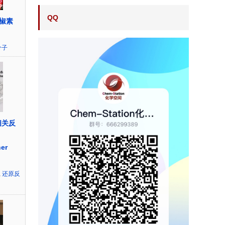
QQ
椒素
分子
相关反
er
,
还原反