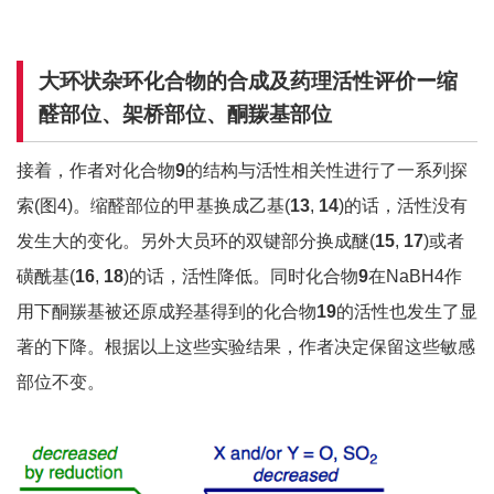
大环状杂环化合物的合成及药理活性评价ー缩
醛部位、架桥部位、酮羰基部位
接着，作者对化合物
9
的结构与活性相关性进行了一系列探
索(图4)。缩醛部位的甲基换成乙基(
13
,
14
)的话，活性没有
发生大的变化。另外大员环的双键部分换成醚(
15
,
17
)或者
磺酰基(
16
,
18
)的话，活性降低。同时化合物
9
在NaBH4作
用下酮羰基被还原成羟基得到的化合物
19
的活性也发生了显
著的下降。根据以上这些实验结果，作者决定保留这些敏感
部位不变。