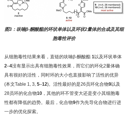
图3：呋喃β-酮酸酯的环状单体以及环状2量体的合成及其细
胞毒性评价
从细胞毒性结果来看，直链的呋喃β-酮酸酯
1
以及环状单体
2
–
4
没有显示出具有细胞毒性效果，而它们的环化2量体确
具有很好的活性，同时环的大小也直接影响了活性的优异
(本文Table 1, 3,
5
–
12
)。活性最好的是26员环化合物
9
以及
28员环的化合物
10
，其他的环不管变大还是变小其细胞毒
性都有降低的趋势。最后，化合物
9
作为先导化合物进行进
一步的优化探索。