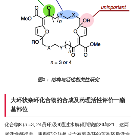
图4： 结构与活性相关性研究
大环状杂环化合物的合成及药理活性评价ー酯
基部位
化合物
8
(
n
=3, 24员环)及
9
通过水解得到羧酸
20
与
21
，这两
者活性都很差，甲酯部分转换成含有氮杂环的芳香环后活性