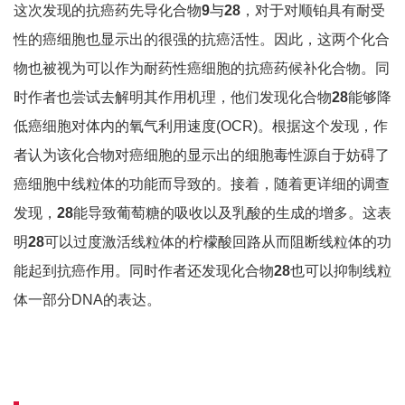
这次发现的抗癌药先导化合物
9
与
28
，对于对顺铂具有耐受
性的癌细胞也显示出的很强的抗癌活性。因此，这两个化合
物也被视为可以作为耐药性癌细胞的抗癌药候补化合物。同
时作者也尝试去解明其作用机理，他们发现化合物
28
能够降
低癌细胞对体内的氧气利用速度(OCR)。根据这个发现，作
者认为该化合物对癌细胞的显示出的细胞毒性源自于妨碍了
癌细胞中线粒体的功能而导致的。接着，随着更详细的调查
发现，
28
能导致葡萄糖的吸收以及乳酸的生成的增多。这表
明
28
可以过度激活线粒体的柠檬酸回路从而阻断线粒体的功
能起到抗癌作用。同时作者还发现化合物
28
也可以抑制线粒
体一部分DNA的表达。