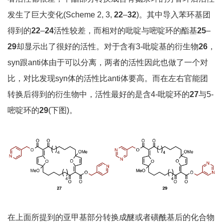
发生了巨大变化(Scheme 2, 3,
22
–
32
)。其中导入苯环基团
得到的
22
–
24
活性较差，而相对的吡啶与嘧啶环的酯基
25
–
29
却显示出了很好的活性。对于含有3-吡啶基的衍生物
26
，
syn跟anti体由于可以分离，两者的活性因此也做了一个对
比，对比发现syn体的活性比anti体要高。而在左右官能团
转换后得到的衍生物中，活性最好的是含4-吡啶环的
27
与5-
嘧啶环的
29
(下图)。
在上面所提到的亚甲基部分转换成醚或者磺酰基后的化合物