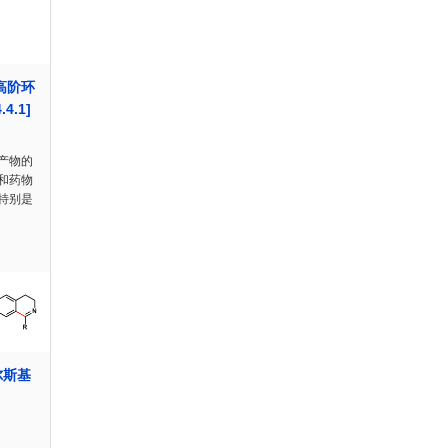
高阶环
4.1]
产物的
和药物
特别是
尔斯基