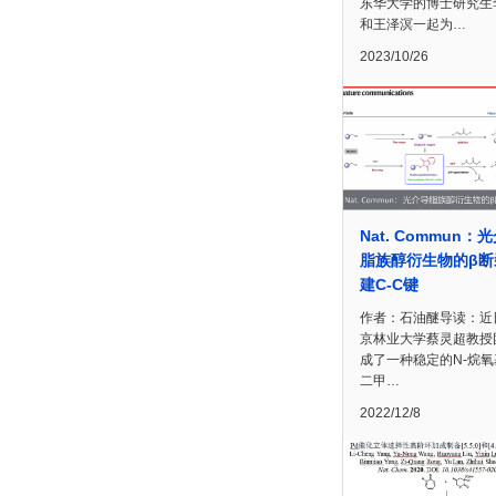
东华大学的博士研究生
和王泽溟一起为…
2023/10/26
Nat. Commun：
脂族醇衍生物的β断
建C-C键
作者：石油醚导读：近
京林业大学蔡灵超教授
成了一种稳定的N-烷
二甲…
2022/12/8