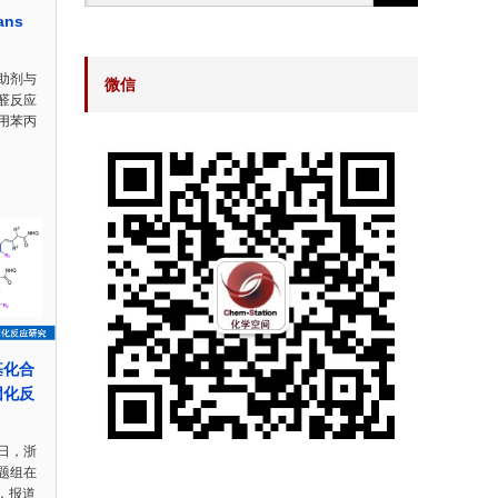
ns
助剂与
微信
醛反应
用苯丙
基化合
团化反
日，浙
题组在
文，报道