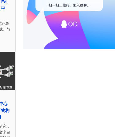
 Ed.
血平
称化策
成。与
剂中心
产物构
制
研究，
者来自