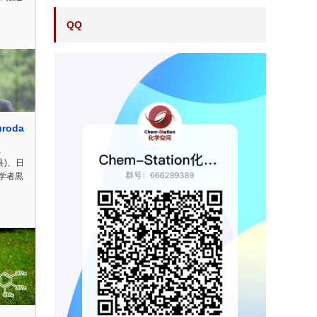
QQ
roda
o、
县)、日
学者黒