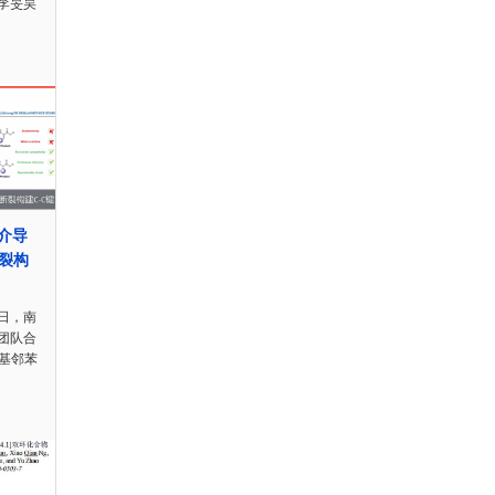
李旻昊
光介导
裂构
日，南
团队合
氧基邻苯