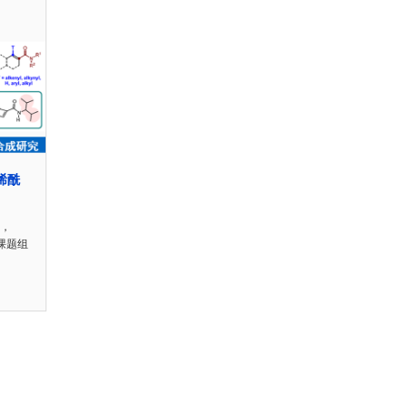
烯酰
日，
彬课题组