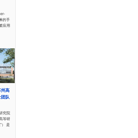
r-
喹啉的手
繁应用
苏州高
士团队
研究院
高等研
”） 是