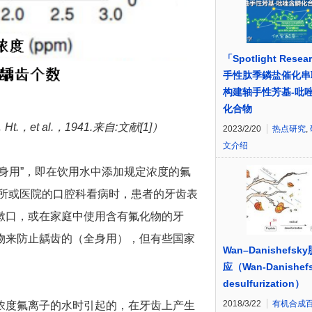
「Spotlight Resea
手性肽季鏻盐催化串
构建轴手性芳基-吡
化合物
et al.，1941.
来自
:文献[1]）
2023/2/20
热点研究
,
文介绍
身用”，即在饮用水中添加规定浓度的氟
诊所或医院的口腔科看病时，患者的牙齿表
漱口，或在家庭中使用含有氟化物的牙
物来防止龋齿的（全身用），但有些国家
Wan–Danishefsk
应（Wan-Danishef
desulfurization）
2018/3/22
有机合成
高浓度氟离子的水时引起的，在牙齿上产生