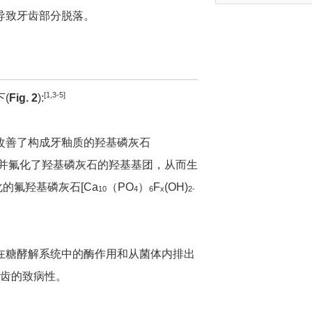
导致牙齿部分脱落。
[1,3-5]
(
Fig. 2
):
改善了构成牙釉质的羟基磷灰石
，并氟化了羟基磷灰石的羟基基团，从而生
化的氟羟基磷灰石[Ca
（PO
）
F
(OH)
10
4
6
x
2-
在糖酵解系统中的酶作用和从菌体内排出
龋齿的致病性。