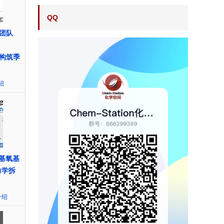
QQ
团队
偶联构筑季
绍
丁基氧基
力学拆
介绍