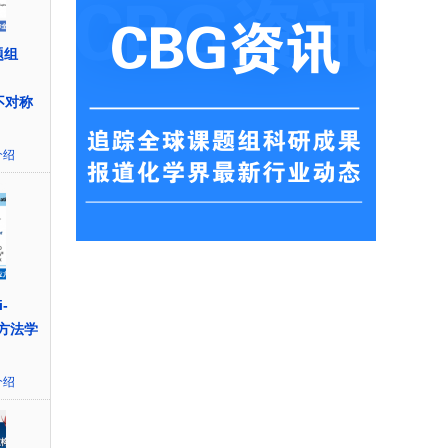
课题组
的不对称
介绍
-
应方法学
介绍