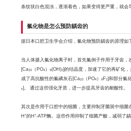
条纹状白色混浊，逐渐着色，如果变得更严重，就会
氟化物是怎么预防龋齿的
据日本口腔卫生学会介绍，氟化物预防龋齿的原理如下
当人体摄入氟化物离子时，首先氟例子作用于牙齿，
[Ca
（PO
）
(OH)
]的结晶度，加速了它的再矿化
10
4
6
2
成了高抗酸性的氟磷灰石[Ca
（PO
）
F
]和部分氟
10
4
6
2
]。 通过这些强化牙质，进一步提高牙齿的耐酸性。
x
其次是作用于口腔中的细菌，主要抑制牙菌斑中细菌
+
+
H
的H
-ATP酶。这些作用抑制了细菌产酸，减弱了