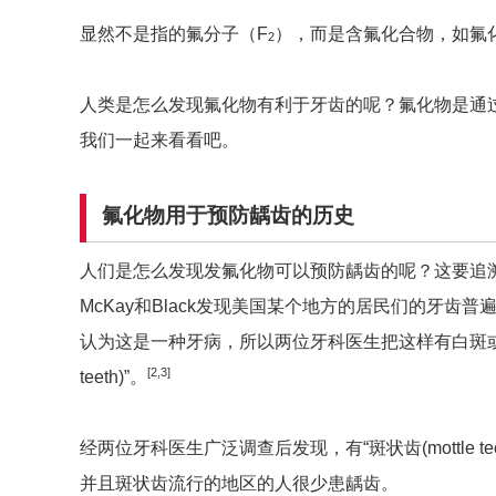
显然不是指的氟分子（F
），而是含氟化合物，如氟
2
人类是怎么发现氟化物有利于牙齿的呢？氟化物是通
我们一起来看看吧。
氟化物用于预防龋齿的历史
人们是怎么发现发氟化物可以预防龋齿的呢？这要追
McKay和Black发现美国某个地方的居民们的牙齿
认为这是一种牙病，所以两位牙科医生把这样有白斑或着色
[2,3]
teeth)”。
经两位牙科医生广泛调查后发现，有“斑状齿(mottle t
并且斑状齿流行的地区的人很少患龋齿。