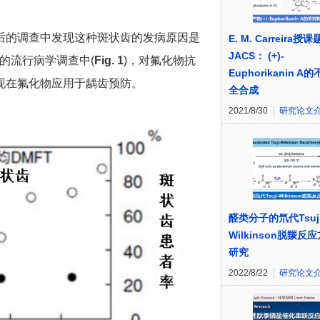
后的调查中发现这种斑状齿的发病原因是
E. M. Carreira授
JACS： (+)-
的流行病学调查中(
Fig. 1
)，对氟化物抗
Euphorikanin A
现在氟化物应用于龋齿预防。
全合成
2021/8/30
研究论文
醛类分子的氘代Tsuji
Wilkinson脱羰反
研究
2022/8/22
研究论文