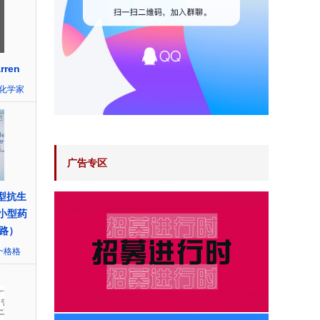
rren
化学家
广告专区
型抗生
享小型药
路）
~格格