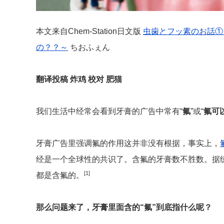
本文来自Chem-Station日文版
虫歯とフッ素のお話①
の？？～
ちおふぇん
翻译投稿 炸鸡 校对 肥猫
我们生活中经常会看到牙膏的广告中常有“
氟
”或“
氟
可
牙膏广告里强调氟的作用这并非没有根据，事实上，
经是一个全球性的共识了。含氟的牙膏数不胜数。据
[1]
都是含氟的。
那么问题来了，牙膏里面含的
“氟”到底指什么呢？