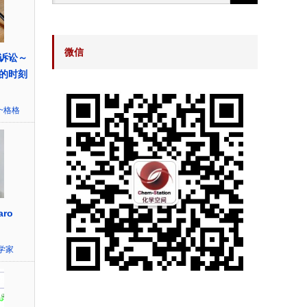
微信
诉讼～
的时刻
~格格
ro
学家