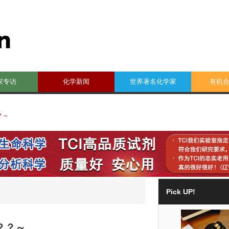
家专访
化学新闻
世界著名化学家
有机
？～
Pick UP!
？？～