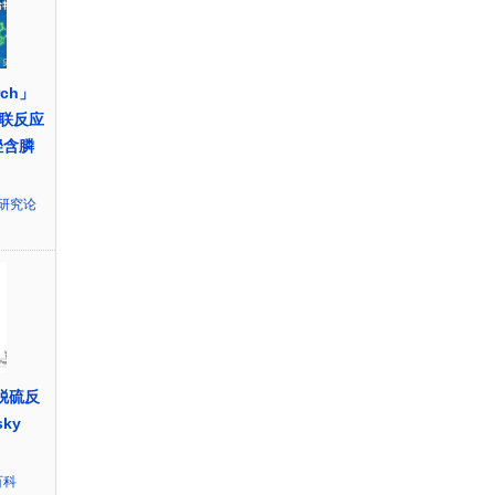
rch」
联反应
唑含膦
研究论
y脱硫反
sky
百科