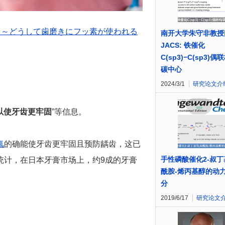
 ～どうして歯磨きにフッ素が使われる
南开大学朱守非教授
JACS: 铁催化
C(sp3)−C(sp3)
碳中心
2024/3/1
研究论文介
以使牙齿更牢固
”等信息。
氟
的确能使牙齿更牢固且预防龋齿，这已
手性磷酸催化2-叔
统计，在日本牙膏市场上，约9成的牙膏
酰胺-烯丙基醇的动
分
2019/6/17
研究论文