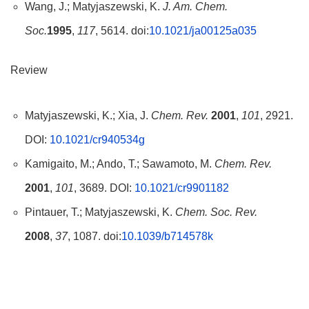
Wang, J.; Matyjaszewski, K.
J. Am. Chem.
Soc.
1995
,
117
, 5614. doi:
10.1021/ja00125a035
Review
Matyjaszewski, K.; Xia, J.
Chem. Rev.
2001
,
101
, 2921.
DOI:
10.1021/cr940534g
Kamigaito, M.; Ando, T.; Sawamoto, M.
Chem. Rev.
2001
,
101
, 3689. DOI:
10.1021/cr9901182
Pintauer, T.; Matyjaszewski, K.
Chem. Soc. Rev.
2008
,
37
, 1087. doi:
10.1039/b714578k