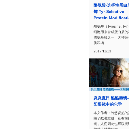
酪氨酸-选择性蛋白
饰 Tyr-Selective
Protein Modificat
酪氨酸（Tyrosine, Ty
细胞用来合成蛋白质的
需氨基酸之一，为神经
质和增…
2017/11/13
炎炎夏日 酷酷墨镜
阳眼镜中的化学
本文作者：竹悠炎热的
除了酷暑难耐，还有刺
光，人们因此也可以光