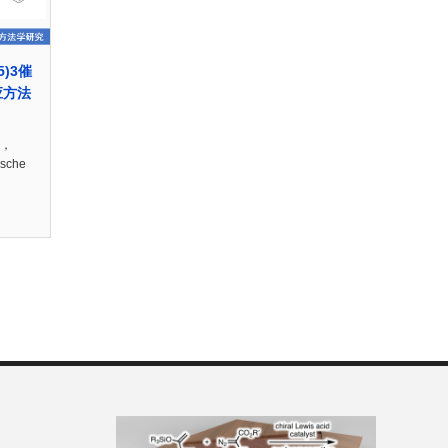
F5)3催
应方法
日，
sche