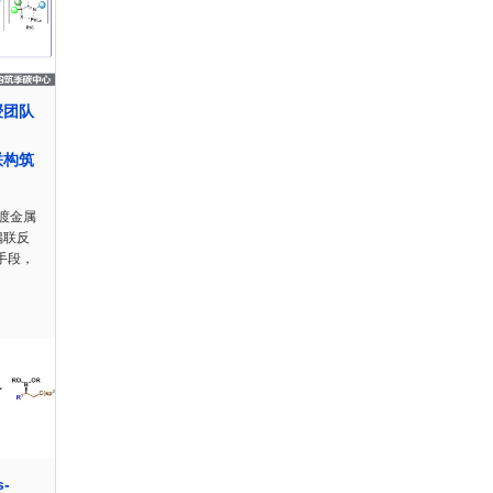
授团队
偶联构筑
渡金属
)偶联反
手段，
s-