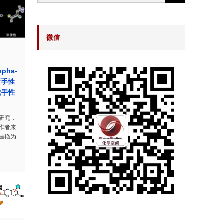
微信
spha-
新手性
代手性
研究，
作者来
佳艳为