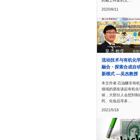
的戴上钟爱的太…
2020/8/11
流动技术与有机化
融合・探索合成自
新模式 —吴杰教授
本文作者:石油醚非有
领域的朋友谈起有机化
候，大部分人会想到制
药、化妆品等多…
2021/5/18