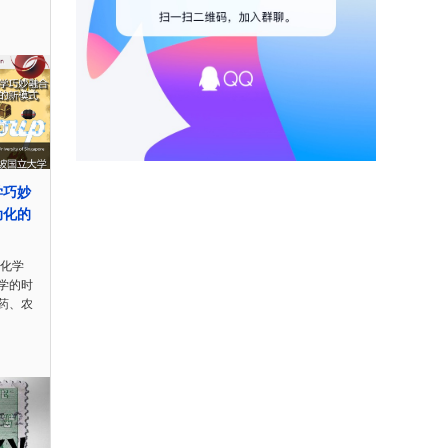
学巧妙
动化的
机化学
学的时
药、农