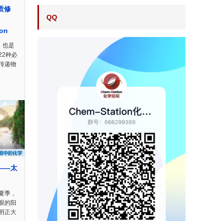
质修
QQ
ion
r）也是
22种必
传递物
——太
夏季，
眼的阳
明正大