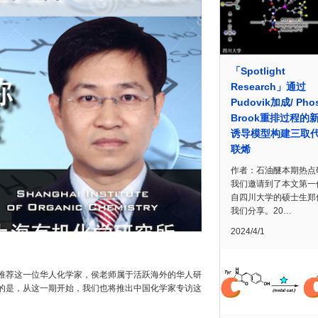
「Spotlight
Research」通过
Pudovik加成/ Pho
Brook重排过程的
诱导模型构建三取
联烯
作者：石油醚本期热点
我们邀请到了本文第一
自四川大学的硕士生郑
我们分享。20…
2024/4/1
推荐这一位华人化学家，侯老师属于活跃海外的华人研
的是，从这一期开始，我们也将推出中国化学家专访这