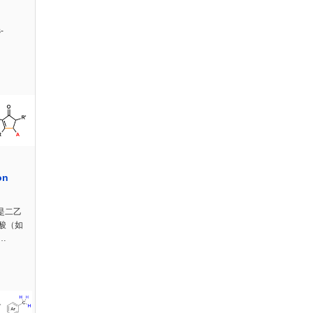
-
on
）是二乙
酸（如
…