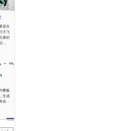
家
要是在
巨大飞
元素的
后…
t
与叠氮
，生成
具有…