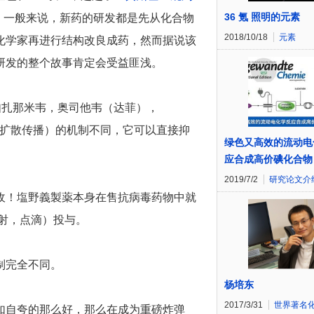
36 氪 照明的元素
物的范畴。一般来说，新药的研发都是先从化合物
2018/10/18
元素
化学家再进行结构改良成药，然而据说该
研发的整个故事肯定会受益匪浅。
如扎那米韦，奥司他韦（达菲），
胞外繁殖的扩散传播）的机制不同，它可以直接抑
绿色又高效的流动电
应合成高价碘化合物
2019/7/2
研究论文介
收！塩野義製薬本身在售抗病毒药物中就
注射，点滴）投与。
制完全不同。
杨培东
2017/3/31
世界著名
如自夸的那么好，那么在成为重磅炸弹