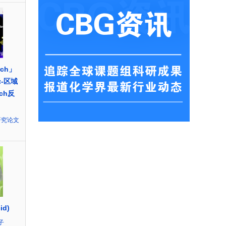
rch」
α-区域
ch反
研究论文
id)
子