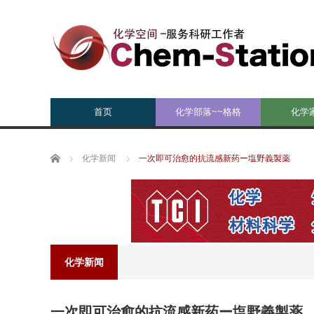
首页
化学部落~~格格
化学
Home
化学新闻
一次即可治愈的抗流感新药ー塩野義製薬
化学新闻
一次即可治愈的抗流感新药ー塩野義製薬