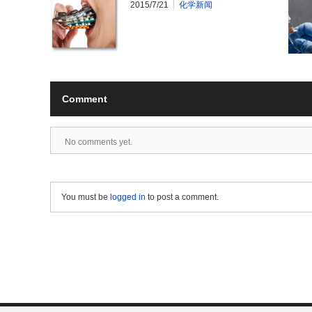
2015/7/21
化学新闻
Comment
No comments yet.
You must be
logged in
to post a comment.