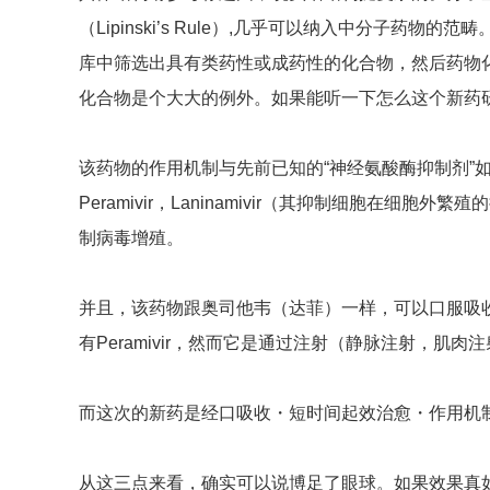
（Lipinski’s Rule）,几乎可以纳入中分子药
库中筛选出具有类药性或成药性的化合物，然后药物
化合物是个大大的例外。如果能听一下怎么这个新药
该药物的作用机制与先前已知的“神经氨酸酶抑制剂”
Peramivir，Laninamivir（其抑制细胞在细
制病毒增殖。
并且，该药物跟奥司他韦（达菲）一样，可以口服吸
有Peramivir，然而它是通过注射（静脉注射，肌肉
而这次的新药是经口吸收・短时间起效治愈・作用机
从这三点来看，确实可以说博足了眼球。如果效果真