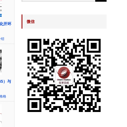
微信
化开环
介绍
45）与
~格格