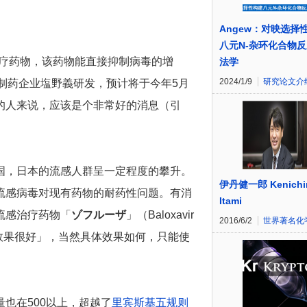
Angew：对映选择
八元N-杂环化合物
感治疗药物，该药物能直接抑制病毒的增
法学
2024/1/9
研究论文介
，由日本制药企业塩野義研发，预计将于今年5月
的人来说，应该是个非常好的消息（引
国，日本的流感人群呈一定程度的攀升。
伊丹健一郎 Kenichi
流感病毒对现有药物的耐药性问题。有消
Itami
流感治疗药物「
ゾフルーザ
」（Baloxavir
2016/6/2
世界著名化
物「效果很好」，当然具体效果如何，只能使
也在500以上，超越了
里宾斯基五规则