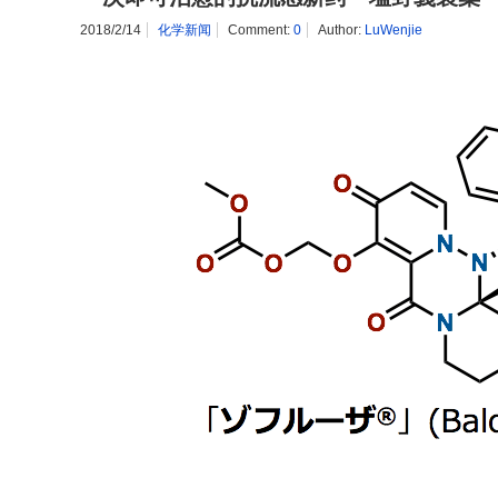
2018/2/14
化学新闻
Comment:
0
Author:
LuWenjie