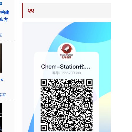
QQ
性构建
反应方
绍
ro
学家