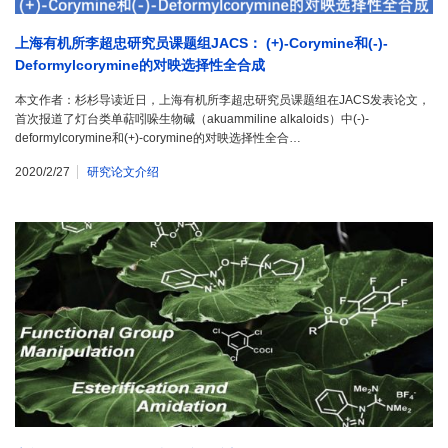
上海有机所李超忠研究员课题组JACS： (+)-Corymine和(-)-
Deformylcorymine的对映选择性全合成
本文作者：杉杉导读近日，上海有机所李超忠研究员课题组在JACS发表论文，
首次报道了灯台类单萜吲哚生物碱（akuammiline alkaloids）中(-)-
deformylcorymine和(+)-corymine的对映选择性全合…
2020/2/27
研究论文介绍